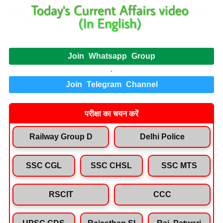
Join Whatsapp Group
.
Join Telegram Channel
परीक्षा का चयन करें
Railway Group D
Delhi Police
SSC CGL
SSC CHSL
SSC MTS
RSCIT
CCC
UPSC CDS
Rajasthan SI
Raj. Patwari