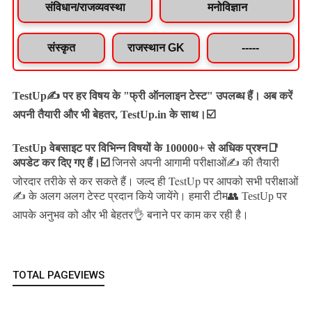
संविधान/राजव्यवस्था
मनोविज्ञान
संस्कृत
राजस्थान GK
-----
TestUp✍️ पर हर विषय के "फ्री ऑनलाइन टेस्ट" उपलब्ध हैं। अब करें
अपनी तैयारी और भी बेहतर, TestUp.in के साथ।☑️
TestUp वेबसाइट पर विभिन्न विषयों के 100000+ से अधिक प्रश्न📑
अपडेट कर दिए गए हैं।
☑️
जिनसे अपनी आगामी परीक्षाओं✍️ की तैयारी
जल्द ही TestUp पर आपको सभी परीक्षाओं
जोरदार तरीके से कर सकते हैं।
✍️ के अलग अलग टेस्ट प्रदान किये जायेंगे।
हमारी टीम👥 TestUp पर
आपके अनुभव को और भी बेहतर👌 बनाने पर काम कर रही है।
TOTAL PAGEVIEWS