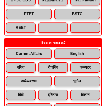
PTET
BSTC
REET
-----
-----
विषय का चयन करें
Current Affairs
English
गणित
रीजनिंग
कम्प्यूटर
अर्थव्यवस्था
भूगोल
हिंदी
इतिहास
विज्ञान