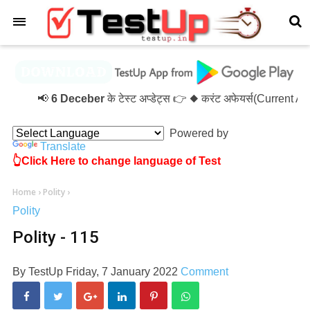
×
📢
6 Deceber
के टेस्ट अप्डेट्स 👉 ◆ करंट अफेयर्स(Current A
Powered by
Translate
👆Click Here to change language of Test
Home
›
Polity
›
Polity
Polity - 115
By
TestUp
Friday, 7 January 2022
Comment