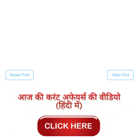
Newer Post
Older Post