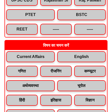
PTET
BSTC
REET
-----
-----
विषय का चयन करें
Current Affairs
English
गणित
रीजनिंग
कम्प्यूटर
अर्थव्यवस्था
भूगोल
हिंदी
इतिहास
विज्ञान