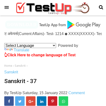
×
 करंट अफेयर्स(Current Affairs)- Test- 1214 ◆ XXXX(XXXXX)- Test- 
Powered by
Translate
👆Click Here to change language of Test
Home
›
Sanskrit
›
Sanskrit
Sanskrit - 37
By
TestUp
Saturday, 15 January 2022
Comment