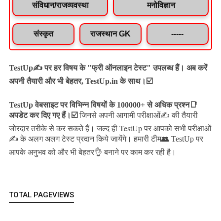
संविधान/राजव्यवस्था
मनोविज्ञान
संस्कृत
राजस्थान GK
-----
TestUp✍️ पर हर विषय के "फ्री ऑनलाइन टेस्ट" उपलब्ध हैं। अब करें
अपनी तैयारी और भी बेहतर, TestUp.in के साथ।☑️
TestUp वेबसाइट पर विभिन्न विषयों के 100000+ से अधिक प्रश्न📑
अपडेट कर दिए गए हैं।
☑️
जिनसे अपनी आगामी परीक्षाओं✍️ की तैयारी
जल्द ही TestUp पर आपको सभी परीक्षाओं
जोरदार तरीके से कर सकते हैं।
✍️ के अलग अलग टेस्ट प्रदान किये जायेंगे।
हमारी टीम👥 TestUp पर
आपके अनुभव को और भी बेहतर👌 बनाने पर काम कर रही है।
TOTAL PAGEVIEWS