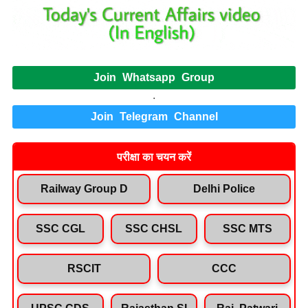
Join Whatsapp Group
.
Join Telegram Channel
परीक्षा का चयन करें
Railway Group D
Delhi Police
SSC CGL
SSC CHSL
SSC MTS
RSCIT
CCC
UPSC CDS
Rajasthan SI
Raj. Patwari