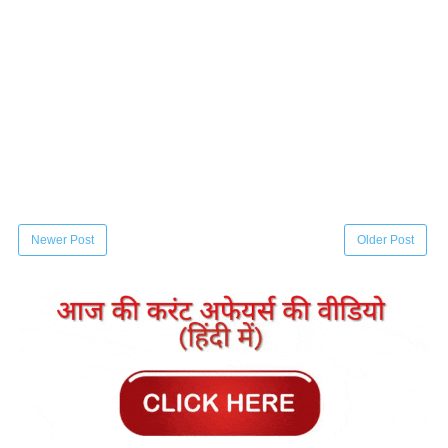
Newer Post
Older Post