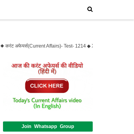
 करंट अफेयर्स(Current Affairs)- Test- 1214 ◆ XXXX(XXXXX)- Test-
Join Whatsapp Group