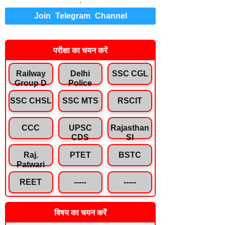
.
Join Telegram Channel
परीक्षा का चयन करें
Railway
Delhi
SSC CGL
Group D
Police
SSC CHSL
SSC MTS
RSCIT
CCC
UPSC
Rajasthan
CDS
SI
Raj.
PTET
BSTC
Patwari
REET
-----
-----
विषय का चयन करें