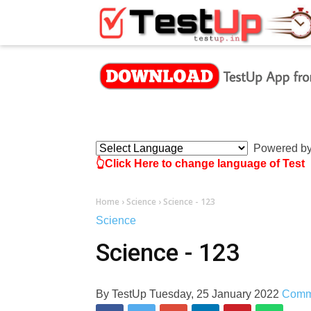
×
Powered b
👆Click Here to change language of Test
Home
›
Science
›
Science - 123
Science
Science - 123
By
TestUp
Tuesday, 25 January 2022
Comm