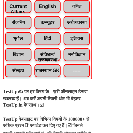
Current
English
गणित
Affairs
रीजनिंग
कम्प्यूटर
अर्थव्यवस्था
भूगोल
हिंदी
इतिहास
विज्ञान
संविधान/
मनोविज्ञान
राजव्यवस्था
संस्कृत
राजस्थान GK
-----
TestUp✍️ पर हर विषय के "फ्री ऑनलाइन टेस्ट"
उपलब्ध हैं। अब करें अपनी तैयारी और भी बेहतर,
TestUp.in के साथ।☑️
TestUp वेबसाइट पर विभिन्न विषयों के 100000+ से
अधिक प्रश्न📑 अपडेट कर दिए गए हैं।
☑️
जिनसे