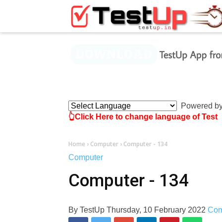
×
Powered b
👆Click Here to change language of Test
Home
›
Computer
›
Computer - 134
Computer
Computer - 134
By
TestUp
Thursday, 10 February 2022
Co