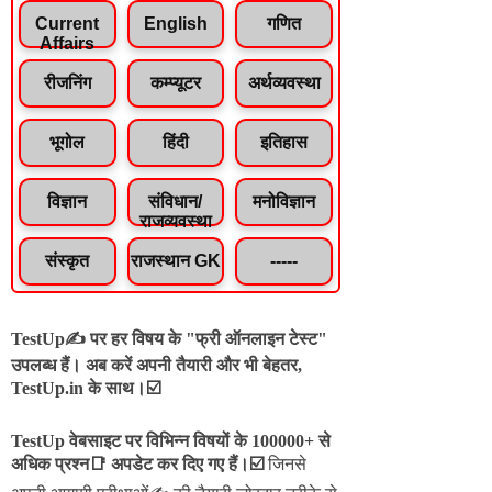
Current
English
गणित
Affairs
रीजनिंग
कम्प्यूटर
अर्थव्यवस्था
भूगोल
हिंदी
इतिहास
विज्ञान
संविधान/
मनोविज्ञान
राजव्यवस्था
संस्कृत
राजस्थान GK
-----
TestUp✍️ पर हर विषय के "फ्री ऑनलाइन टेस्ट"
उपलब्ध हैं। अब करें अपनी तैयारी और भी बेहतर,
TestUp.in के साथ।☑️
TestUp वेबसाइट पर विभिन्न विषयों के 100000+ से
अधिक प्रश्न📑 अपडेट कर दिए गए हैं।
☑️
जिनसे