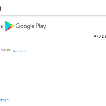
📢
6 Deceb
y
Translate
mment