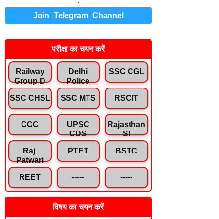
.
Join Telegram Channel
परीक्षा का चयन करें
Railway
Delhi
SSC CGL
Group D
Police
SSC CHSL
SSC MTS
RSCIT
CCC
UPSC
Rajasthan
CDS
SI
Raj.
PTET
BSTC
Patwari
REET
-----
-----
विषय का चयन करें