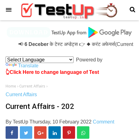
×
📢
6 Deceber
के टेस्ट अप्डेट्स 👉 ◆ करंट अफेयर्स(Current 
Powered by
Translate
👆Click Here to change language of Test
Home
›
Current Affairs
›
Current Affairs
Current Affairs - 202
By
TestUp
Thursday, 10 February 2022
Comment