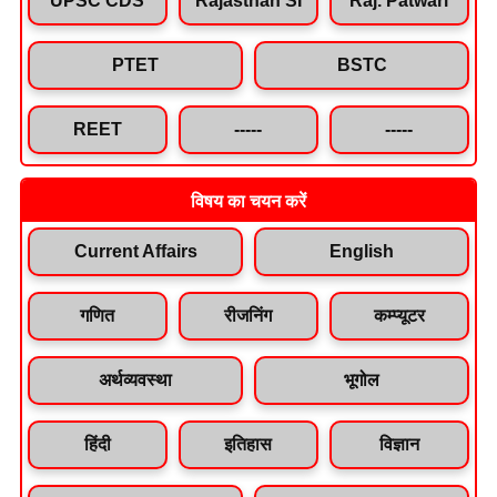
PTET
BSTC
REET
-----
-----
विषय का चयन करें
Current Affairs
English
गणित
रीजनिंग
कम्प्यूटर
अर्थव्यवस्था
भूगोल
हिंदी
इतिहास
विज्ञान