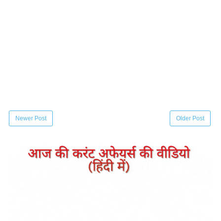
Newer Post
Older Post