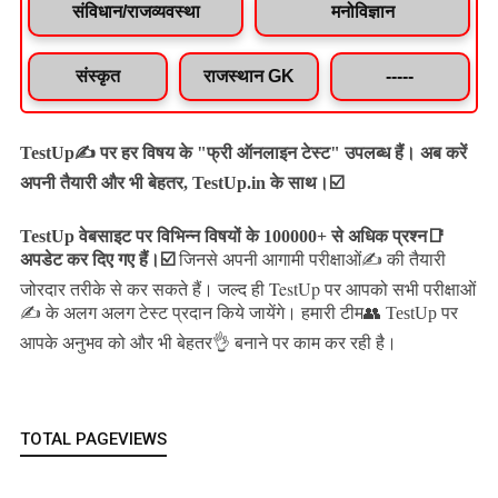
संविधान/राजव्यवस्था
मनोविज्ञान
संस्कृत
राजस्थान GK
-----
TestUp✍️ पर हर विषय के "फ्री ऑनलाइन टेस्ट" उपलब्ध हैं। अब करें
अपनी तैयारी और भी बेहतर, TestUp.in के साथ।☑️
TestUp वेबसाइट पर विभिन्न विषयों के 100000+ से अधिक प्रश्न📑
अपडेट कर दिए गए हैं।
☑️
जिनसे अपनी आगामी परीक्षाओं✍️ की तैयारी
जल्द ही TestUp पर आपको सभी परीक्षाओं
जोरदार तरीके से कर सकते हैं।
✍️ के अलग अलग टेस्ट प्रदान किये जायेंगे।
हमारी टीम👥 TestUp पर
आपके अनुभव को और भी बेहतर👌 बनाने पर काम कर रही है।
TOTAL PAGEVIEWS