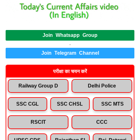
Join Whatsapp Group
.
Join Telegram Channel
परीक्षा का चयन करें
Railway Group D
Delhi Police
SSC CGL
SSC CHSL
SSC MTS
RSCIT
CCC
UPSC CDS
Rajasthan SI
Raj. Patwari