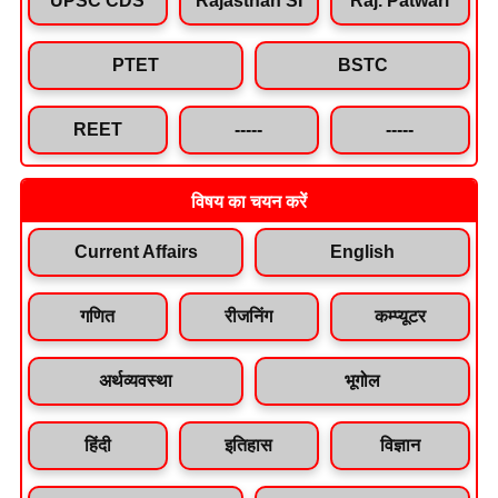
PTET
BSTC
REET
-----
-----
विषय का चयन करें
Current Affairs
English
गणित
रीजनिंग
कम्प्यूटर
अर्थव्यवस्था
भूगोल
हिंदी
इतिहास
विज्ञान