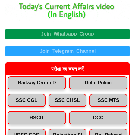
Join Whatsapp Group
.
Join Telegram Channel
परीक्षा का चयन करें
Railway Group D
Delhi Police
SSC CGL
SSC CHSL
SSC MTS
RSCIT
CCC
UPSC CDS
Rajasthan SI
Raj. Patwari