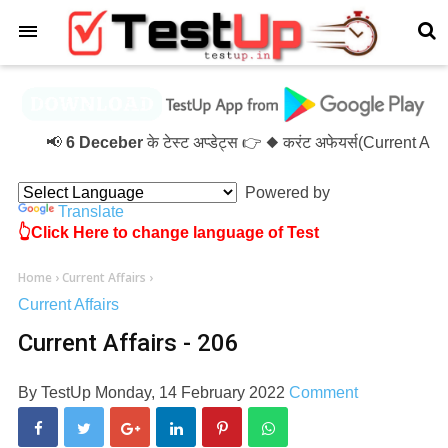
×
📢
6 Deceber
के टेस्ट अप्डेट्स 👉 ◆ करंट अफेयर्स(Current Af
Powered by
Translate
👆Click Here to change language of Test
Home
›
Current Affairs
›
Current Affairs
Current Affairs - 206
By
TestUp
Monday, 14 February 2022
Comment