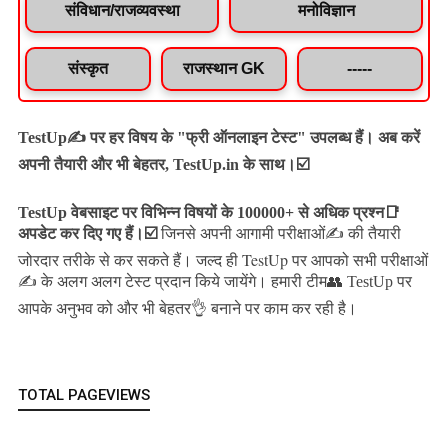
संविधान/राजव्यवस्था
मनोविज्ञान
संस्कृत
राजस्थान GK
-----
TestUp✍️ पर हर विषय के "फ्री ऑनलाइन टेस्ट" उपलब्ध हैं। अब करें
अपनी तैयारी और भी बेहतर, TestUp.in के साथ।☑️
TestUp वेबसाइट पर विभिन्न विषयों के 100000+ से अधिक प्रश्न📑
अपडेट कर दिए गए हैं।
☑️
जिनसे अपनी आगामी परीक्षाओं✍️ की तैयारी
जल्द ही TestUp पर आपको सभी परीक्षाओं
जोरदार तरीके से कर सकते हैं।
✍️ के अलग अलग टेस्ट प्रदान किये जायेंगे।
हमारी टीम👥 TestUp पर
आपके अनुभव को और भी बेहतर👌 बनाने पर काम कर रही है।
TOTAL PAGEVIEWS