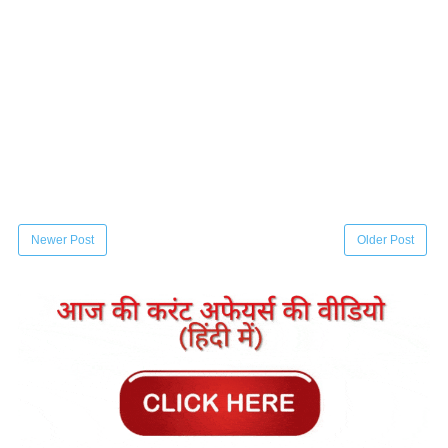
Newer Post
Older Post