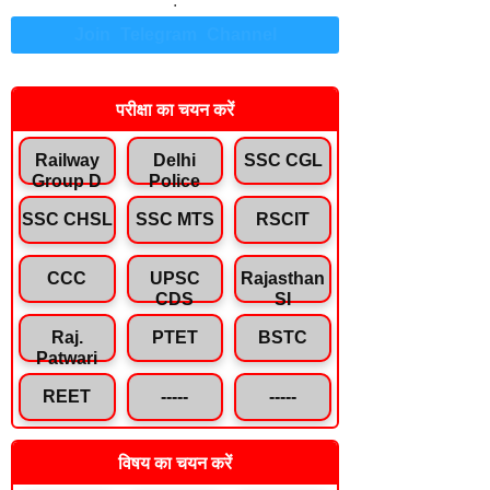
.
Join Telegram Channel
परीक्षा का चयन करें
Railway
Delhi
SSC CGL
Group D
Police
SSC CHSL
SSC MTS
RSCIT
CCC
UPSC
Rajasthan
CDS
SI
Raj.
PTET
BSTC
Patwari
REET
-----
-----
विषय का चयन करें