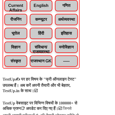
Current
English
गणित
Affairs
रीजनिंग
कम्प्यूटर
अर्थव्यवस्था
भूगोल
हिंदी
इतिहास
विज्ञान
संविधान/
मनोविज्ञान
राजव्यवस्था
संस्कृत
राजस्थान GK
-----
TestUp✍️ पर हर विषय के "फ्री ऑनलाइन टेस्ट"
उपलब्ध हैं। अब करें अपनी तैयारी और भी बेहतर,
TestUp.in के साथ।☑️
TestUp वेबसाइट पर विभिन्न विषयों के 100000+ से
अधिक प्रश्न📑 अपडेट कर दिए गए हैं।
☑️
जिनसे