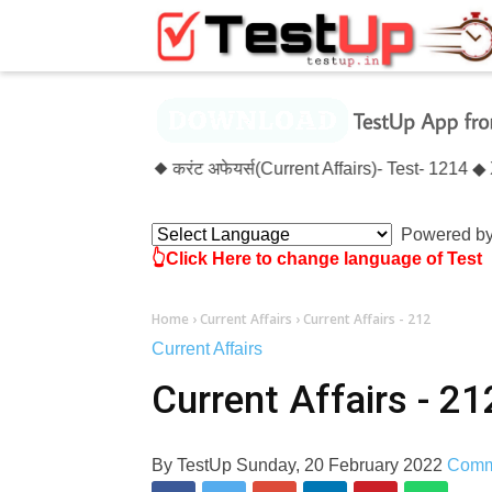
×
 टेस्ट अप्डेट्स 👉 ◆ करंट अफेयर्स(Current Affairs)- Test- 1214 
Powered b
👆Click Here to change language of Test
Home
›
Current Affairs
›
Current Affairs - 212
Current Affairs
Current Affairs - 21
By
TestUp
Sunday, 20 February 2022
Comm