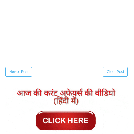
Newer Post
Older Post