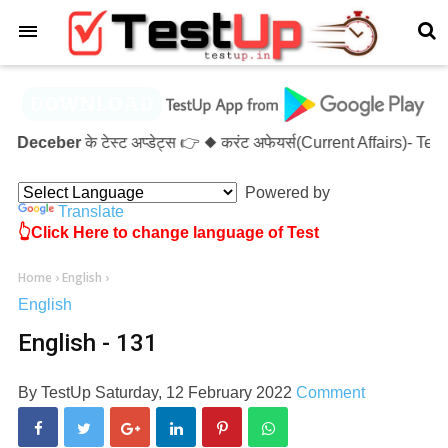
×
 Deceber
के टेस्ट अप्डेट्स 👉 ◆ करंट अफेयर्स(Current Affairs)- 
Powered by
Translate
👆Click Here to change language of Test
Home
›
English
›
English
English - 131
By
TestUp
Saturday, 12 February 2022
Comment