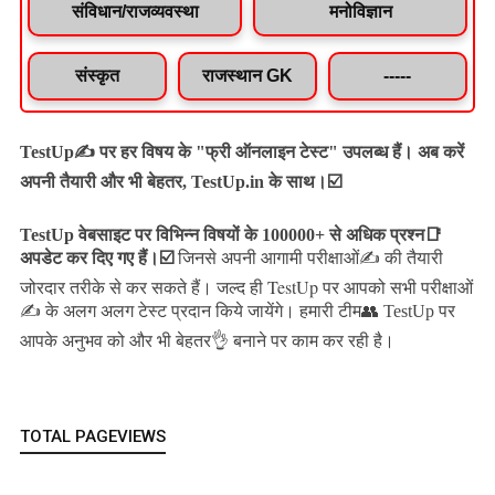
संविधान/राजव्यवस्था
मनोविज्ञान
संस्कृत
राजस्थान GK
-----
TestUp✍️ पर हर विषय के "फ्री ऑनलाइन टेस्ट" उपलब्ध हैं। अब करें
अपनी तैयारी और भी बेहतर, TestUp.in के साथ।☑️
TestUp वेबसाइट पर विभिन्न विषयों के 100000+ से अधिक प्रश्न📑
अपडेट कर दिए गए हैं।
☑️
जिनसे अपनी आगामी परीक्षाओं✍️ की तैयारी
जल्द ही TestUp पर आपको सभी परीक्षाओं
जोरदार तरीके से कर सकते हैं।
✍️ के अलग अलग टेस्ट प्रदान किये जायेंगे।
हमारी टीम👥 TestUp पर
आपके अनुभव को और भी बेहतर👌 बनाने पर काम कर रही है।
TOTAL PAGEVIEWS