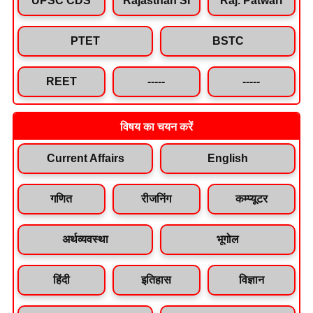
PTET
BSTC
REET
-----
-----
विषय का चयन करें
Current Affairs
English
गणित
रीजनिंग
कम्प्यूटर
अर्थव्यवस्था
भूगोल
हिंदी
इतिहास
विज्ञान