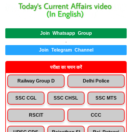
Join Whatsapp Group
.
Join Telegram Channel
परीक्षा का चयन करें
Railway Group D
Delhi Police
SSC CGL
SSC CHSL
SSC MTS
RSCIT
CCC
UPSC CDS
Rajasthan SI
Raj. Patwari