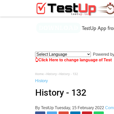
×
Powered b
👆Click Here to change language of Test
Home
›
History
›
History - 132
History
History - 132
By
TestUp
Tuesday, 15 February 2022
Com