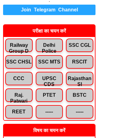
.
Join Telegram Channel
परीक्षा का चयन करें
Railway
Delhi
SSC CGL
Group D
Police
SSC CHSL
SSC MTS
RSCIT
CCC
UPSC
Rajasthan
CDS
SI
Raj.
PTET
BSTC
Patwari
REET
-----
-----
विषय का चयन करें