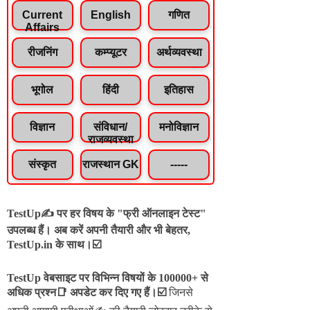
Current
English
गणित
Affairs
रीजनिंग
कम्प्यूटर
अर्थव्यवस्था
भूगोल
हिंदी
इतिहास
विज्ञान
संविधान/
मनोविज्ञान
राजव्यवस्था
संस्कृत
राजस्थान GK
-----
TestUp✍️ पर हर विषय के "फ्री ऑनलाइन टेस्ट"
उपलब्ध हैं। अब करें अपनी तैयारी और भी बेहतर,
TestUp.in के साथ।☑️
TestUp वेबसाइट पर विभिन्न विषयों के 100000+ से
अधिक प्रश्न📑 अपडेट कर दिए गए हैं।
☑️
जिनसे