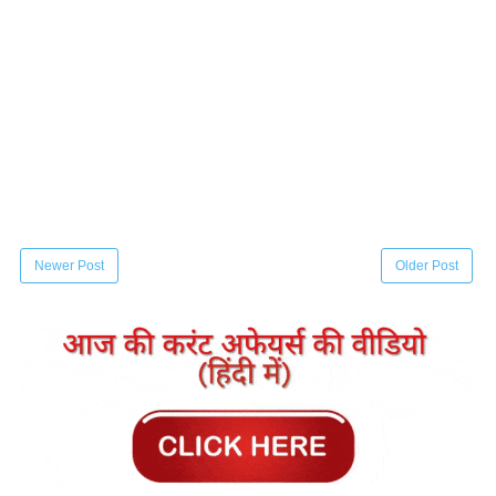
Newer Post
Older Post