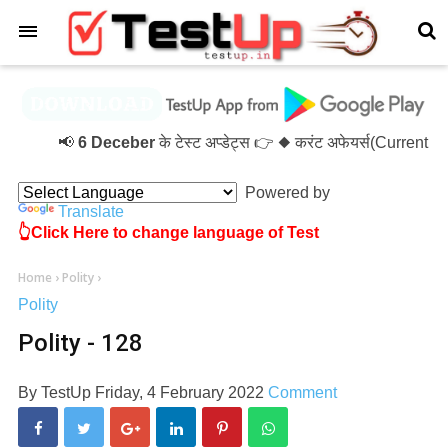
×
📢
6 Deceber
के टेस्ट अप्डेट्स 👉 ◆ करंट अफेयर्स(Current 
Powered by
Translate
👆Click Here to change language of Test
Home
›
Polity
›
Polity
Polity - 128
By
TestUp
Friday, 4 February 2022
Comment