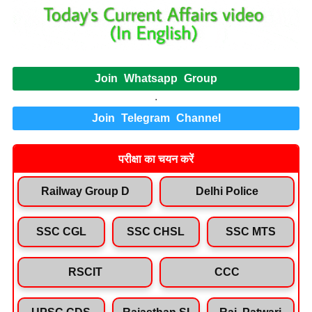
Join Whatsapp Group
.
Join Telegram Channel
परीक्षा का चयन करें
Railway Group D
Delhi Police
SSC CGL
SSC CHSL
SSC MTS
RSCIT
CCC
UPSC CDS
Rajasthan SI
Raj. Patwari