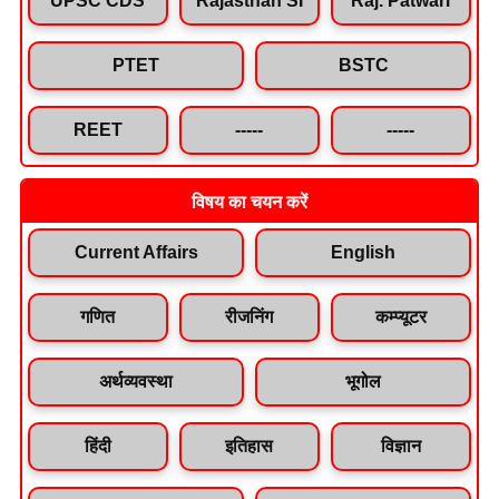
PTET
BSTC
REET
-----
-----
विषय का चयन करें
Current Affairs
English
गणित
रीजनिंग
कम्प्यूटर
अर्थव्यवस्था
भूगोल
हिंदी
इतिहास
विज्ञान