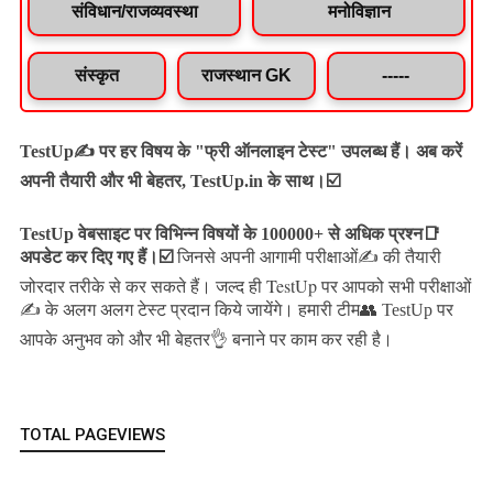
संविधान/राजव्यवस्था
मनोविज्ञान
संस्कृत
राजस्थान GK
-----
TestUp✍️ पर हर विषय के "फ्री ऑनलाइन टेस्ट" उपलब्ध हैं। अब करें
अपनी तैयारी और भी बेहतर, TestUp.in के साथ।☑️
TestUp वेबसाइट पर विभिन्न विषयों के 100000+ से अधिक प्रश्न📑
अपडेट कर दिए गए हैं।
☑️
जिनसे अपनी आगामी परीक्षाओं✍️ की तैयारी
जल्द ही TestUp पर आपको सभी परीक्षाओं
जोरदार तरीके से कर सकते हैं।
✍️ के अलग अलग टेस्ट प्रदान किये जायेंगे।
हमारी टीम👥 TestUp पर
आपके अनुभव को और भी बेहतर👌 बनाने पर काम कर रही है।
TOTAL PAGEVIEWS