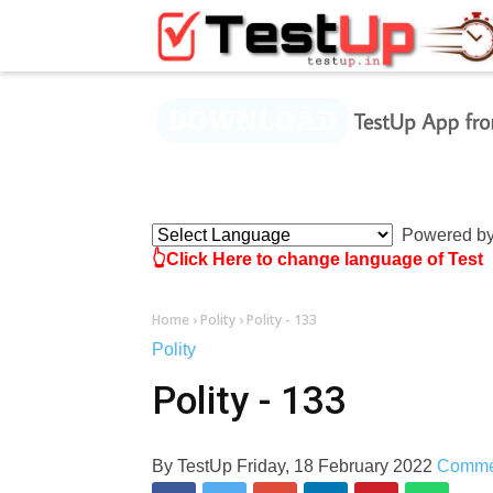
×
Powered b
👆Click Here to change language of Test
Home
›
Polity
›
Polity - 133
Polity
Polity - 133
By
TestUp
Friday, 18 February 2022
Comme