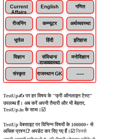
Current
English
गणित
Affairs
रीजनिंग
कम्प्यूटर
अर्थव्यवस्था
भूगोल
हिंदी
इतिहास
विज्ञान
संविधान/
मनोविज्ञान
राजव्यवस्था
संस्कृत
राजस्थान GK
-----
TestUp✍️ पर हर विषय के "फ्री ऑनलाइन टेस्ट"
उपलब्ध हैं। अब करें अपनी तैयारी और भी बेहतर,
TestUp.in के साथ।☑️
TestUp वेबसाइट पर विभिन्न विषयों के 100000+ से
अधिक प्रश्न📑 अपडेट कर दिए गए हैं।
☑️
जिनसे