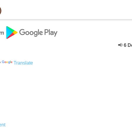
📢
6 Deceb
y
Translate
nt