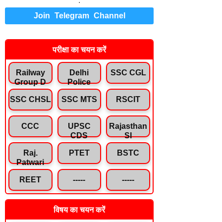
.
Join Telegram Channel
परीक्षा का चयन करें
Railway
Delhi
SSC CGL
Group D
Police
SSC CHSL
SSC MTS
RSCIT
CCC
UPSC
Rajasthan
CDS
SI
Raj.
PTET
BSTC
Patwari
REET
-----
-----
विषय का चयन करें