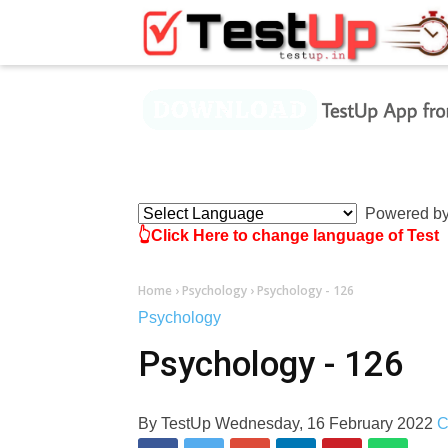
×
Powered b
👆Click Here to change language of Test
Home
›
Psychology
›
Psychology - 126
Psychology
Psychology - 126
By
TestUp
Wednesday, 16 February 2022
C