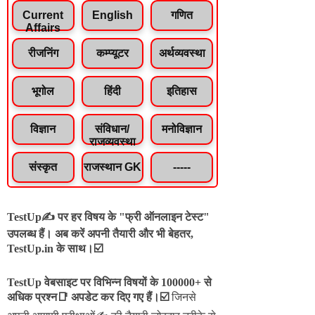
Current
English
गणित
Affairs
रीजनिंग
कम्प्यूटर
अर्थव्यवस्था
भूगोल
हिंदी
इतिहास
विज्ञान
संविधान/
मनोविज्ञान
राजव्यवस्था
संस्कृत
राजस्थान GK
-----
TestUp✍️ पर हर विषय के "फ्री ऑनलाइन टेस्ट"
उपलब्ध हैं। अब करें अपनी तैयारी और भी बेहतर,
TestUp.in के साथ।☑️
TestUp वेबसाइट पर विभिन्न विषयों के 100000+ से
अधिक प्रश्न📑 अपडेट कर दिए गए हैं।
☑️
जिनसे