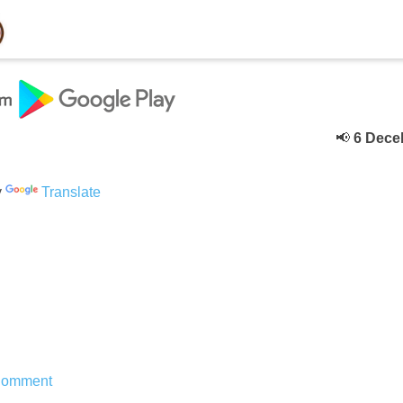
📢
6 Deceber
के
y
Translate
omment