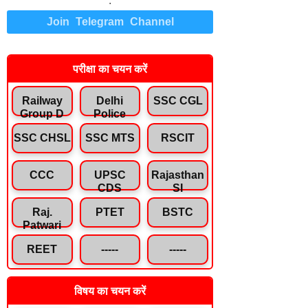
.
Join Telegram Channel
परीक्षा का चयन करें
Railway
Delhi
SSC CGL
Group D
Police
SSC CHSL
SSC MTS
RSCIT
CCC
UPSC
Rajasthan
CDS
SI
Raj.
PTET
BSTC
Patwari
REET
-----
-----
विषय का चयन करें