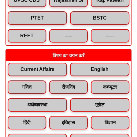
PTET
BSTC
REET
-----
-----
विषय का चयन करें
Current Affairs
English
गणित
रीजनिंग
कम्प्यूटर
अर्थव्यवस्था
भूगोल
हिंदी
इतिहास
विज्ञान