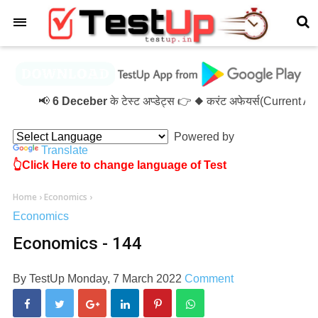
×
📢
6 Deceber
के टेस्ट अप्डेट्स 👉 ◆ करंट अफेयर्स(Current A
Powered by
Translate
👆Click Here to change language of Test
Home
›
Economics
›
Economics
Economics - 144
By
TestUp
Monday, 7 March 2022
Comment