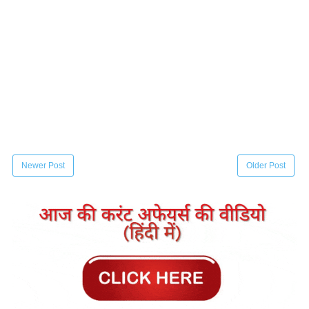
Newer Post
Older Post