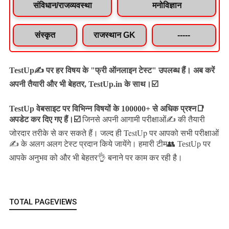
संविधान/राजव्यवस्था
मनोविज्ञान
संस्कृत
राजस्थान GK
-----
TestUp✍️ पर हर विषय के "फ्री ऑनलाइन टेस्ट" उपलब्ध हैं। अब करें
अपनी तैयारी और भी बेहतर, TestUp.in के साथ।☑️
TestUp वेबसाइट पर विभिन्न विषयों के 100000+ से अधिक प्रश्न📑
अपडेट कर दिए गए हैं।
☑️
जिनसे अपनी आगामी परीक्षाओं✍️ की तैयारी
जल्द ही TestUp पर आपको सभी परीक्षाओं
जोरदार तरीके से कर सकते हैं।
✍️ के अलग अलग टेस्ट प्रदान किये जायेंगे।
हमारी टीम👥 TestUp पर
आपके अनुभव को और भी बेहतर👌 बनाने पर काम कर रही है।
TOTAL PAGEVIEWS