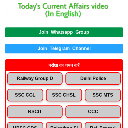
Join Whatsapp Group
.
Join Telegram Channel
परीक्षा का चयन करें
Railway Group D
Delhi Police
SSC CGL
SSC CHSL
SSC MTS
RSCIT
CCC
UPSC CDS
Rajasthan SI
Raj. Patwari