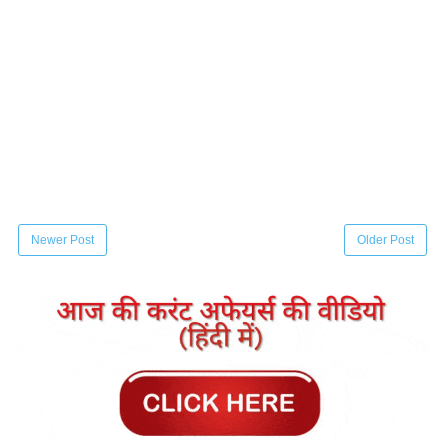
Newer Post
Older Post