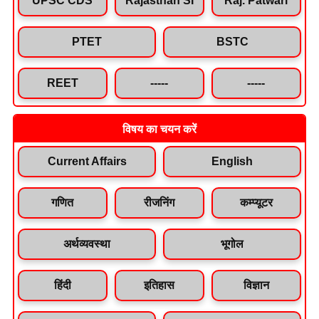
PTET
BSTC
REET
-----
-----
विषय का चयन करें
Current Affairs
English
गणित
रीजनिंग
कम्प्यूटर
अर्थव्यवस्था
भूगोल
हिंदी
इतिहास
विज्ञान