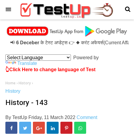
×
📢
6 Deceber
के टेस्ट अप्डेट्स 👉 ◆ करंट अफेयर्स(Current Affa
Powered by
Translate
👆Click Here to change language of Test
Home
›
History
›
History
History - 143
By
TestUp
Friday, 11 March 2022
Comment