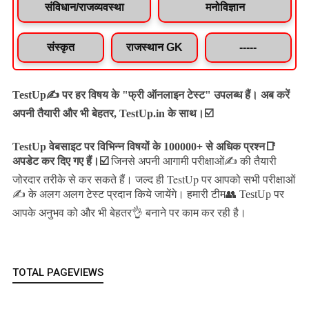
संविधान/राजव्यवस्था
मनोविज्ञान
संस्कृत
राजस्थान GK
-----
TestUp✍️ पर हर विषय के "फ्री ऑनलाइन टेस्ट" उपलब्ध हैं। अब करें
अपनी तैयारी और भी बेहतर, TestUp.in के साथ।☑️
TestUp वेबसाइट पर विभिन्न विषयों के 100000+ से अधिक प्रश्न📑
अपडेट कर दिए गए हैं।
☑️
जिनसे अपनी आगामी परीक्षाओं✍️ की तैयारी
जल्द ही TestUp पर आपको सभी परीक्षाओं
जोरदार तरीके से कर सकते हैं।
✍️ के अलग अलग टेस्ट प्रदान किये जायेंगे।
हमारी टीम👥 TestUp पर
आपके अनुभव को और भी बेहतर👌 बनाने पर काम कर रही है।
TOTAL PAGEVIEWS