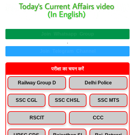
Join Whatsapp Group
.
Join Telegram Channel
परीक्षा का चयन करें
Railway Group D
Delhi Police
SSC CGL
SSC CHSL
SSC MTS
RSCIT
CCC
UPSC CDS
Rajasthan SI
Raj. Patwari