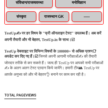
संविधान/राजव्यवस्था
मनोविज्ञान
संस्कृत
राजस्थान GK
-----
TestUp✍️ पर हर विषय के "फ्री ऑनलाइन टेस्ट" उपलब्ध हैं। अब करें
अपनी तैयारी और भी बेहतर, TestUp.in के साथ।☑️
TestUp वेबसाइट पर विभिन्न विषयों के 100000+ से अधिक प्रश्न📑
अपडेट कर दिए गए हैं।
☑️
जिनसे अपनी आगामी परीक्षाओं✍️ की तैयारी
जल्द ही TestUp पर आपको सभी परीक्षाओं
जोरदार तरीके से कर सकते हैं।
✍️ के अलग अलग टेस्ट प्रदान किये जायेंगे।
हमारी टीम👥 TestUp पर
आपके अनुभव को और भी बेहतर👌 बनाने पर काम कर रही है।
TOTAL PAGEVIEWS