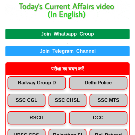
Join Whatsapp Group
.
Join Telegram Channel
परीक्षा का चयन करें
Railway Group D
Delhi Police
SSC CGL
SSC CHSL
SSC MTS
RSCIT
CCC
UPSC CDS
Rajasthan SI
Raj. Patwari