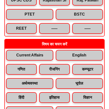
PTET
BSTC
REET
-----
-----
विषय का चयन करें
Current Affairs
English
गणित
रीजनिंग
कम्प्यूटर
अर्थव्यवस्था
भूगोल
हिंदी
इतिहास
विज्ञान