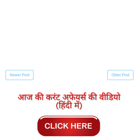
Newer Post
Older Post