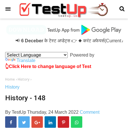
×
📢
6 Deceber
के टेस्ट अप्डेट्स 👉 ◆ करंट अफेयर्स(Current A
Powered by
Translate
👆Click Here to change language of Test
Home
›
History
›
History
History - 148
By
TestUp
Thursday, 24 March 2022
Comment