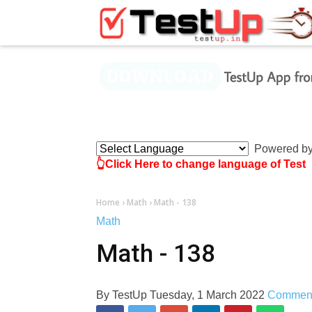
×
Powered b
👆Click Here to change language of Test
Home
›
Math
›
Math - 138
Math
Math - 138
By
TestUp
Tuesday, 1 March 2022
Commen