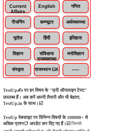
Current
English
गणित
Affairs
रीजनिंग
कम्प्यूटर
अर्थव्यवस्था
भूगोल
हिंदी
इतिहास
विज्ञान
संविधान/
मनोविज्ञान
राजव्यवस्था
संस्कृत
राजस्थान GK
-----
TestUp✍️ पर हर विषय के "फ्री ऑनलाइन टेस्ट"
उपलब्ध हैं। अब करें अपनी तैयारी और भी बेहतर,
TestUp.in के साथ।☑️
TestUp वेबसाइट पर विभिन्न विषयों के 100000+ से
अधिक प्रश्न📑 अपडेट कर दिए गए हैं।
☑️
जिनसे