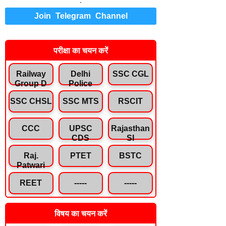
.
Join Telegram Channel
परीक्षा का चयन करें
Railway
Delhi
SSC CGL
Group D
Police
SSC CHSL
SSC MTS
RSCIT
CCC
UPSC
Rajasthan
CDS
SI
Raj.
PTET
BSTC
Patwari
REET
-----
-----
विषय का चयन करें