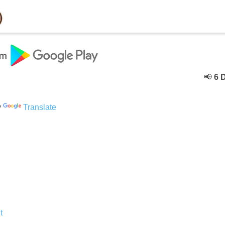
📢
6 Dece
y
Translate
t