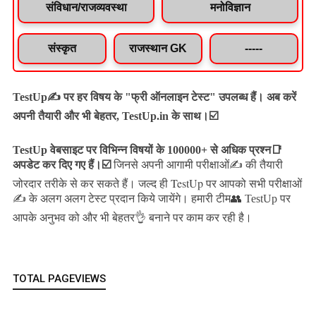
संविधान/राजव्यवस्था
मनोविज्ञान
संस्कृत
राजस्थान GK
-----
TestUp✍️ पर हर विषय के "फ्री ऑनलाइन टेस्ट" उपलब्ध हैं। अब करें
अपनी तैयारी और भी बेहतर, TestUp.in के साथ।☑️
TestUp वेबसाइट पर विभिन्न विषयों के 100000+ से अधिक प्रश्न📑
अपडेट कर दिए गए हैं।
☑️
जिनसे अपनी आगामी परीक्षाओं✍️ की तैयारी
जल्द ही TestUp पर आपको सभी परीक्षाओं
जोरदार तरीके से कर सकते हैं।
✍️ के अलग अलग टेस्ट प्रदान किये जायेंगे।
हमारी टीम👥 TestUp पर
आपके अनुभव को और भी बेहतर👌 बनाने पर काम कर रही है।
TOTAL PAGEVIEWS