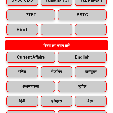
PTET
BSTC
REET
-----
-----
विषय का चयन करें
Current Affairs
English
गणित
रीजनिंग
कम्प्यूटर
अर्थव्यवस्था
भूगोल
हिंदी
इतिहास
विज्ञान