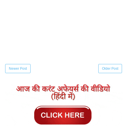
Newer Post
Older Post