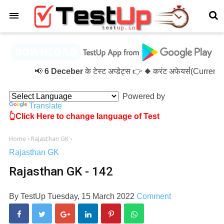
×
📢
6 Deceber
के टेस्ट अप्डेट्स 👉 ◆ करंट अफेयर्स(Current
Powered by
Translate
👆Click Here to change language of Test
Home
›
Rajasthan GK
›
Rajasthan GK
Rajasthan GK - 142
By
TestUp
Tuesday, 15 March 2022
Comment