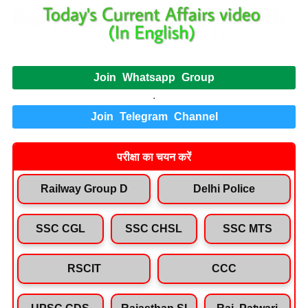
Join Whatsapp Group
.
Join Telegram Channel
परीक्षा का चयन करें
Railway Group D
Delhi Police
SSC CGL
SSC CHSL
SSC MTS
RSCIT
CCC
UPSC CDS
Rajasthan SI
Raj. Patwari