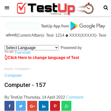
×
रंट अफेयर्स(Current Affairs)- Test- 1214 ◆ XXXX(XXXXX)- Test- X
Powered by
Translate
👆Click Here to change language of Test
Home
›
Computer
›
Computer
Computer - 157
By
TestUp
Thursday, 14 April 2022
Comment