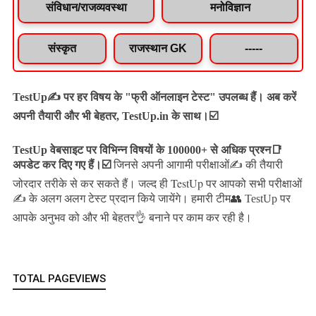
संविधान/राजव्यवस्था
मनोविज्ञान
संस्कृत
राजस्थान GK
-----
TestUp✍️ पर हर विषय के "फ्री ऑनलाइन टेस्ट" उपलब्ध हैं। अब करें
अपनी तैयारी और भी बेहतर, TestUp.in के साथ।☑️
TestUp वेबसाइट पर विभिन्न विषयों के 100000+ से अधिक प्रश्न📑
अपडेट कर दिए गए हैं।
☑️
जिनसे अपनी आगामी परीक्षाओं✍️ की तैयारी
जल्द ही TestUp पर आपको सभी परीक्षाओं
जोरदार तरीके से कर सकते हैं।
✍️ के अलग अलग टेस्ट प्रदान किये जायेंगे।
हमारी टीम👥 TestUp पर
आपके अनुभव को और भी बेहतर👌 बनाने पर काम कर रही है।
TOTAL PAGEVIEWS