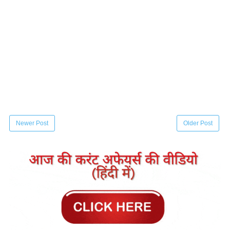
Newer Post
Older Post