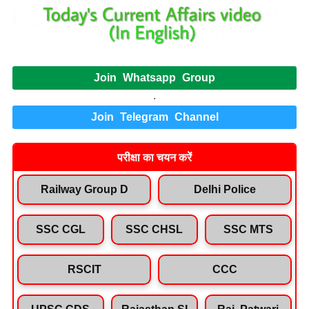
Join Whatsapp Group
.
Join Telegram Channel
परीक्षा का चयन करें
Railway Group D
Delhi Police
SSC CGL
SSC CHSL
SSC MTS
RSCIT
CCC
UPSC CDS
Rajasthan SI
Raj. Patwari