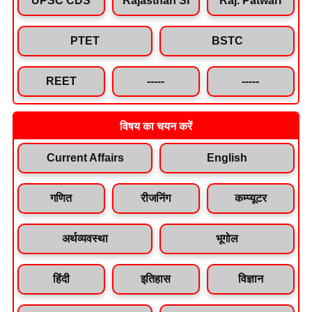
PTET
BSTC
REET
-----
-----
विषय का चयन करें
Current Affairs
English
गणित
रीजनिंग
कम्प्यूटर
अर्थव्यवस्था
भूगोल
हिंदी
इतिहास
विज्ञान