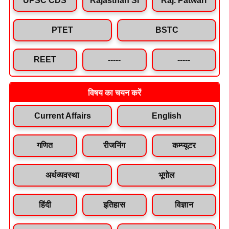
PTET
BSTC
REET
-----
-----
विषय का चयन करें
Current Affairs
English
गणित
रीजनिंग
कम्प्यूटर
अर्थव्यवस्था
भूगोल
हिंदी
इतिहास
विज्ञान