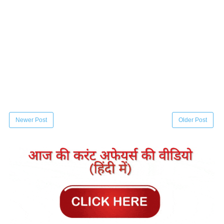
Newer Post
Older Post