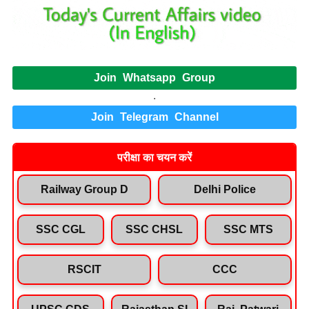
Join Whatsapp Group
.
Join Telegram Channel
परीक्षा का चयन करें
Railway Group D
Delhi Police
SSC CGL
SSC CHSL
SSC MTS
RSCIT
CCC
UPSC CDS
Rajasthan SI
Raj. Patwari