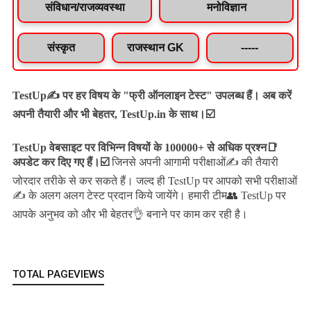
संविधान/राजव्यवस्था
मनोविज्ञान
संस्कृत
राजस्थान GK
-----
TestUp✍️ पर हर विषय के "फ्री ऑनलाइन टेस्ट" उपलब्ध हैं। अब करें
अपनी तैयारी और भी बेहतर, TestUp.in के साथ।☑️
TestUp वेबसाइट पर विभिन्न विषयों के 100000+ से अधिक प्रश्न📑
अपडेट कर दिए गए हैं।
☑️
जिनसे अपनी आगामी परीक्षाओं✍️ की तैयारी
जल्द ही TestUp पर आपको सभी परीक्षाओं
जोरदार तरीके से कर सकते हैं।
✍️ के अलग अलग टेस्ट प्रदान किये जायेंगे।
हमारी टीम👥 TestUp पर
आपके अनुभव को और भी बेहतर👌 बनाने पर काम कर रही है।
TOTAL PAGEVIEWS