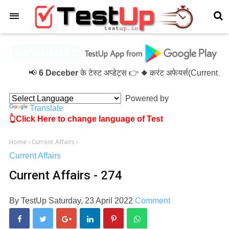
×
📢
6 Deceber
के टेस्ट अप्डेट्स 👉 ◆ करंट अफेयर्स(Current 
Powered by
Translate
👆Click Here to change language of Test
Home
›
Current Affairs
›
Current Affairs
Current Affairs - 274
By
TestUp
Saturday, 23 April 2022
Comment