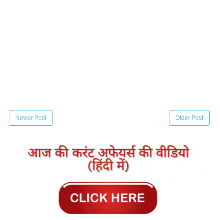
Newer Post
Older Post