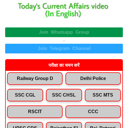
Join Whatsapp Group
.
Join Telegram Channel
परीक्षा का चयन करें
Railway Group D
Delhi Police
SSC CGL
SSC CHSL
SSC MTS
RSCIT
CCC
UPSC CDS
Rajasthan SI
Raj. Patwari