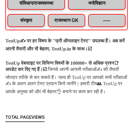
संविधान/राजव्यवस्था
मनोविज्ञान
संस्कृत
राजस्थान GK
-----
TestUp✍️ पर हर विषय के "फ्री ऑनलाइन टेस्ट" उपलब्ध हैं। अब करें
अपनी तैयारी और भी बेहतर, TestUp.in के साथ।☑️
TestUp वेबसाइट पर विभिन्न विषयों के 100000+ से अधिक प्रश्न📑
अपडेट कर दिए गए हैं।
☑️
जिनसे अपनी आगामी परीक्षाओं✍️ की तैयारी
जल्द ही TestUp पर आपको सभी परीक्षाओं
जोरदार तरीके से कर सकते हैं।
✍️ के अलग अलग टेस्ट प्रदान किये जायेंगे।
हमारी टीम👥 TestUp पर
आपके अनुभव को और भी बेहतर👌 बनाने पर काम कर रही है।
TOTAL PAGEVIEWS