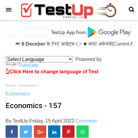
×
📢
6 Deceber
के टेस्ट अप्डेट्स 👉 ◆ करंट अफेयर्स(Current A
Powered by
Translate
👆Click Here to change language of Test
Home
›
Economics
›
Economics
Economics - 157
By
TestUp
Friday, 15 April 2022
Comment