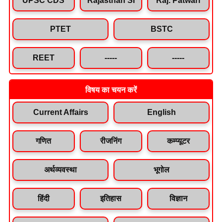
PTET
BSTC
REET
-----
-----
विषय का चयन करें
Current Affairs
English
गणित
रीजनिंग
कम्प्यूटर
अर्थव्यवस्था
भूगोल
हिंदी
इतिहास
विज्ञान