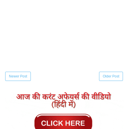
Newer Post
Older Post