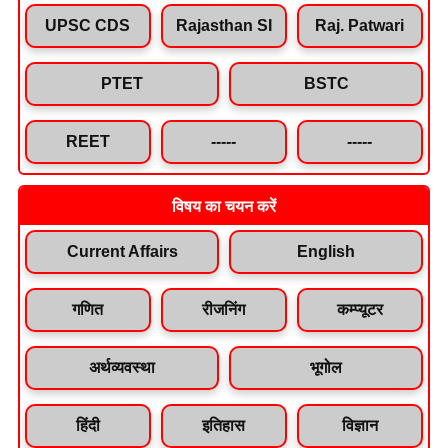
UPSC CDS
Rajasthan SI
Raj. Patwari
PTET
BSTC
REET
-----
-----
विषय का चयन करें
Current Affairs
English
गणित
रीजनिंग
कम्प्यूटर
अर्थव्यवस्था
भूगोल
हिंदी
इतिहास
विज्ञान