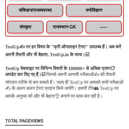
संविधान/राजव्यवस्था
मनोविज्ञान
संस्कृत
राजस्थान GK
-----
TestUp✍️ पर हर विषय के "फ्री ऑनलाइन टेस्ट" उपलब्ध हैं। अब करें
अपनी तैयारी और भी बेहतर, TestUp.in के साथ।☑️
TestUp वेबसाइट पर विभिन्न विषयों के 100000+ से अधिक प्रश्न📑
अपडेट कर दिए गए हैं।
☑️
जिनसे अपनी आगामी परीक्षाओं✍️ की तैयारी
जल्द ही TestUp पर आपको सभी परीक्षाओं
जोरदार तरीके से कर सकते हैं।
✍️ के अलग अलग टेस्ट प्रदान किये जायेंगे।
हमारी टीम👥 TestUp पर
आपके अनुभव को और भी बेहतर👌 बनाने पर काम कर रही है।
TOTAL PAGEVIEWS