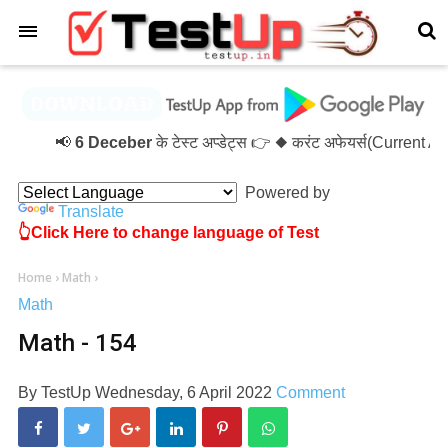
×
📢
6 Deceber
के टेस्ट अप्डेट्स 👉 ◆ करंट अफेयर्स(Current 
Powered by
Translate
👆Click Here to change language of Test
Home
›
Math
›
Math
Math - 154
By
TestUp
Wednesday, 6 April 2022
Comment