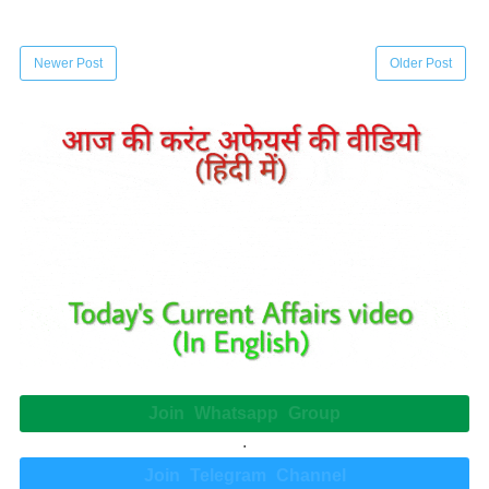
Newer Post
Older Post
Join Whatsapp Group
.
Join Telegram Channel