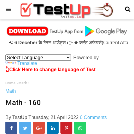
×
📢
6 Deceber
के टेस्ट अप्डेट्स 👉 ◆ करंट अफेयर्स(Current Affai
Powered by
Translate
👆Click Here to change language of Test
Home
›
Math
›
Math
Math - 160
By
TestUp
Thursday, 21 April 2022
6 Comments