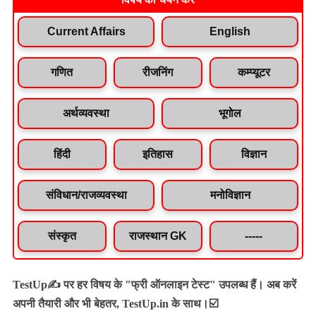
Current Affairs
English
गणित
रीजनिंग
कम्प्यूटर
अर्थव्यवस्था
भूगोल
हिंदी
इतिहास
विज्ञान
संविधान/राजव्यवस्था
मनोविज्ञान
संस्कृत
राजस्थान GK
-----
TestUp✍️ पर हर विषय के "फ्री ऑनलाइन टेस्ट" उपलब्ध हैं। अब करें
अपनी तैयारी और भी बेहतर, TestUp.in के साथ।☑️