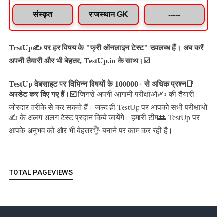
संस्कृत
राजस्थान GK
-----
TestUp✍️ पर हर विषय के "फ्री ऑनलाइन टेस्ट" उपलब्ध हैं। अब करें
अपनी तैयारी और भी बेहतर, TestUp.in के साथ।☑️
TestUp वेबसाइट पर विभिन्न विषयों के 100000+ से अधिक प्रश्न📑
अपडेट कर दिए गए हैं।
☑️
जिनसे अपनी आगामी परीक्षाओं✍️ की तैयारी
जल्द ही TestUp पर आपको सभी परीक्षाओं
जोरदार तरीके से कर सकते हैं।
✍️ के अलग अलग टेस्ट प्रदान किये जायेंगे।
हमारी टीम👥 TestUp पर
आपके अनुभव को और भी बेहतर👌 बनाने पर काम कर रही है।
TOTAL PAGEVIEWS