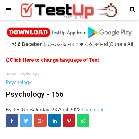
×
📢
6 Deceber
के टेस्ट अप्डेट्स 👉 ◆ करंट अफेयर्स(Current Aff
👆Click Here to change language of Test
Home
›
Psychology
›
Psychology
Psychology - 156
By
TestUp
Saturday, 23 April 2022
Comment