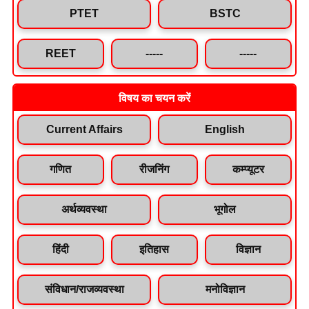
PTET
BSTC
REET
-----
-----
विषय का चयन करें
Current Affairs
English
गणित
रीजनिंग
कम्प्यूटर
अर्थव्यवस्था
भूगोल
हिंदी
इतिहास
विज्ञान
संविधान/राजव्यवस्था
मनोविज्ञान