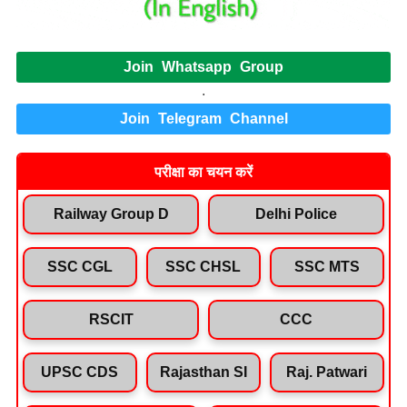
Join Whatsapp Group
.
Join Telegram Channel
परीक्षा का चयन करें
Railway Group D
Delhi Police
SSC CGL
SSC CHSL
SSC MTS
RSCIT
CCC
UPSC CDS
Rajasthan SI
Raj. Patwari