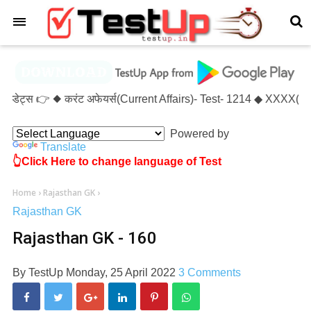
×
अप्डेट्स 👉 ◆ करंट अफेयर्स(Current Affairs)- Test- 1214 ◆ XXXX(X
Powered by
Translate
👆Click Here to change language of Test
Home
›
Rajasthan GK
›
Rajasthan GK
Rajasthan GK - 160
By
TestUp
Monday, 25 April 2022
3 Comments