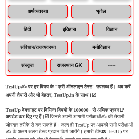
अर्थव्यवस्था
भूगोल
हिंदी
इतिहास
विज्ञान
संविधान/राजव्यवस्था
मनोविज्ञान
संस्कृत
राजस्थान GK
-----
TestUp✍️ पर हर विषय के "फ्री ऑनलाइन टेस्ट" उपलब्ध हैं। अब करें
अपनी तैयारी और भी बेहतर, TestUp.in के साथ।☑️
TestUp वेबसाइट पर विभिन्न विषयों के 100000+ से अधिक प्रश्न📑
अपडेट कर दिए गए हैं।
☑️
जिनसे अपनी आगामी परीक्षाओं✍️ की तैयारी
जल्द ही TestUp पर आपको सभी परीक्षाओं
जोरदार तरीके से कर सकते हैं।
✍️ के अलग अलग टेस्ट प्रदान किये जायेंगे।
हमारी टीम👥 TestUp पर