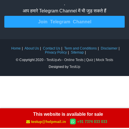
.
आप हमारे Telegram Channel में भी जुड़ सकते हैं
Join Telegram Channel
Home
About Us
Contact Us
Term and Conditions
Disclaimer
Privacy Policy
Sitemap
© Copyright 2020 -
TestUp✍️ - Online Tests | Quiz | Mock Tests
Designed by
TestUp
This website is available for sale
testup@helpmail.in
+91 7374 033 033