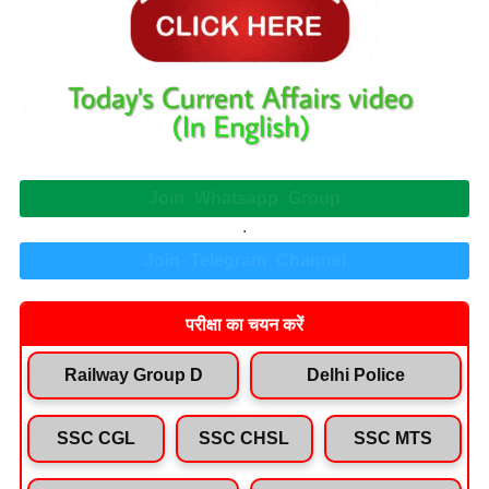
Join Whatsapp Group
.
Join Telegram Channel
परीक्षा का चयन करें
Railway Group D
Delhi Police
SSC CGL
SSC CHSL
SSC MTS