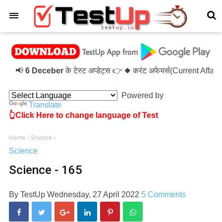
×
📢
6 Deceber
के टेस्ट अप्डेट्स 👉 ◆ करंट अफेयर्स(Current Affair
Powered by
Translate
👆Click Here to change language of Test
Home
›
Science
›
Science
Science - 165
By
TestUp
Wednesday, 27 April 2022
5 Comments