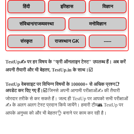
हिंदी
इतिहास
विज्ञान
संविधान/राजव्यवस्था
मनोविज्ञान
संस्कृत
राजस्थान GK
-----
TestUp✍️ पर हर विषय के "फ्री ऑनलाइन टेस्ट" उपलब्ध हैं। अब करें
अपनी तैयारी और भी बेहतर, TestUp.in के साथ।☑️
TestUp वेबसाइट पर विभिन्न विषयों के 100000+ से अधिक प्रश्न📑
अपडेट कर दिए गए हैं।
☑️
जिनसे अपनी आगामी परीक्षाओं✍️ की तैयारी
जल्द ही TestUp पर आपको सभी परीक्षाओं
जोरदार तरीके से कर सकते हैं।
✍️ के अलग अलग टेस्ट प्रदान किये जायेंगे।
हमारी टीम👥 TestUp पर
आपके अनुभव को और भी बेहतर👌 बनाने पर काम कर रही है।