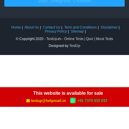
Join Telegram Channel
Home
About Us
Contact Us
Term and Conditions
Disclaimer
Privacy Policy
Sitemap
© Copyright 2020 -
TestUp✍️ - Online Tests | Quiz | Mock Tests
Designed by
TestUp
This website is available for sale
testup@helpmail.in
+91 7374 033 033