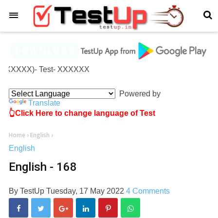
×
XX(XXXXX)- Test- XXXXXX
Powered by
Translate
👆Click Here to change language of Test
Home
›
English
›
English
English - 168
By
TestUp
Tuesday, 17 May 2022
4 Comments