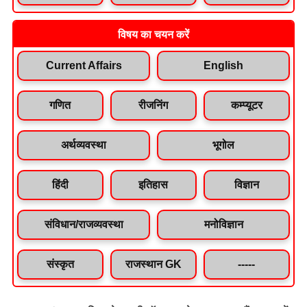
विषय का चयन करें
Current Affairs
English
गणित
रीजनिंग
कम्प्यूटर
अर्थव्यवस्था
भूगोल
हिंदी
इतिहास
विज्ञान
संविधान/राजव्यवस्था
मनोविज्ञान
संस्कृत
राजस्थान GK
-----