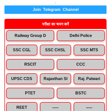
.
Join Telegram Channel
परीक्षा का चयन करें
Railway Group D
Delhi Police
SSC CGL
SSC CHSL
SSC MTS
RSCIT
CCC
UPSC CDS
Rajasthan SI
Raj. Patwari
PTET
BSTC
REET
-----
-----