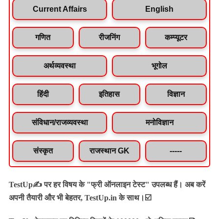
Current Affairs
English
गणित
रीजनिंग
कम्प्यूटर
अर्थव्यवस्था
भूगोल
हिंदी
इतिहास
विज्ञान
संविधान/राजव्यवस्था
मनोविज्ञान
संस्कृत
राजस्थान GK
-----
TestUp✍️ पर हर विषय के "फ्री ऑनलाइन टेस्ट" उपलब्ध हैं। अब करें
अपनी तैयारी और भी बेहतर, TestUp.in के साथ।☑️