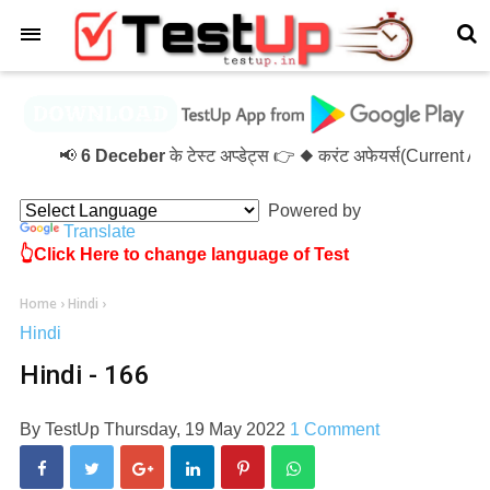
×
📢
6 Deceber
के टेस्ट अप्डेट्स 👉 ◆ करंट अफेयर्स(Current A
Powered by
Translate
👆Click Here to change language of Test
Home
›
Hindi
›
Hindi
Hindi - 166
By
TestUp
Thursday, 19 May 2022
1 Comment