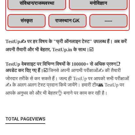
संविधान/राजव्यवस्था
मनोविज्ञान
संस्कृत
राजस्थान GK
-----
TestUp✍️ पर हर विषय के "फ्री ऑनलाइन टेस्ट" उपलब्ध हैं। अब करें
अपनी तैयारी और भी बेहतर, TestUp.in के साथ।☑️
TestUp वेबसाइट पर विभिन्न विषयों के 100000+ से अधिक प्रश्न📑
अपडेट कर दिए गए हैं।
☑️
जिनसे अपनी आगामी परीक्षाओं✍️ की तैयारी
जल्द ही TestUp पर आपको सभी परीक्षाओं
जोरदार तरीके से कर सकते हैं।
✍️ के अलग अलग टेस्ट प्रदान किये जायेंगे।
हमारी टीम👥 TestUp पर
आपके अनुभव को और भी बेहतर👌 बनाने पर काम कर रही है।
TOTAL PAGEVIEWS