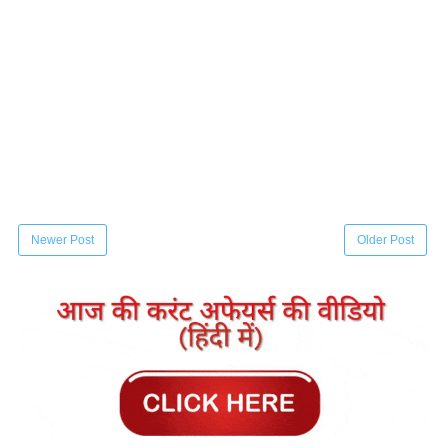
Newer Post
Older Post