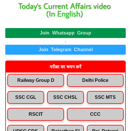
Join Whatsapp Group
.
Join Telegram Channel
परीक्षा का चयन करें
Railway Group D
Delhi Police
SSC CGL
SSC CHSL
SSC MTS
RSCIT
CCC
UPSC CDS
Rajasthan SI
Raj. Patwari