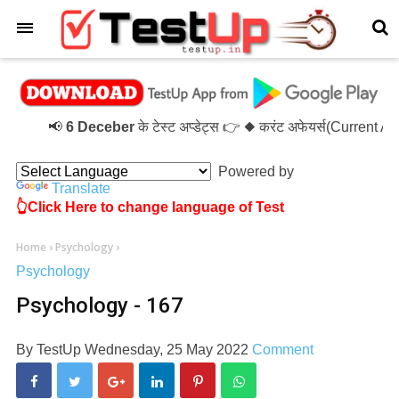
×
📢
6 Deceber
के टेस्ट अप्डेट्स 👉 ◆ करंट अफेयर्स(Current A
Powered by
Translate
👆Click Here to change language of Test
Home
›
Psychology
›
Psychology
Psychology - 167
By
TestUp
Wednesday, 25 May 2022
Comment