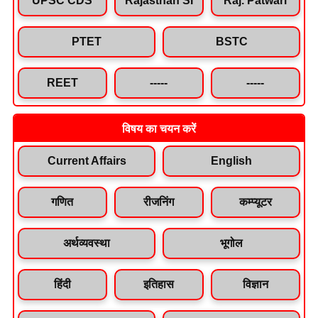
PTET
BSTC
REET
-----
-----
विषय का चयन करें
Current Affairs
English
गणित
रीजनिंग
कम्प्यूटर
अर्थव्यवस्था
भूगोल
हिंदी
इतिहास
विज्ञान