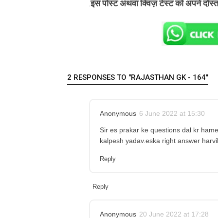
इस पोस्ट अथवा क्विज़ टेस्ट को अपने दोस्
.
2 RESPONSES TO "RAJASTHAN GK - 164"
Anonymous
6 June 2022 at 15:30
Sir es prakar ke questions dal kr hame 
kalpesh yadav.eska right answer harvi
Reply
Reply
Anonymous
20 June 2022 at 17:28