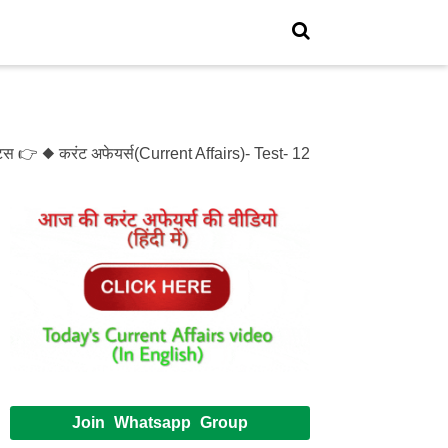
 👉 ◆ करंट अफेयर्स(Current Affairs)- Test- 1214 ◆ XXXX(XXXXX)- T
Join Whatsapp Group