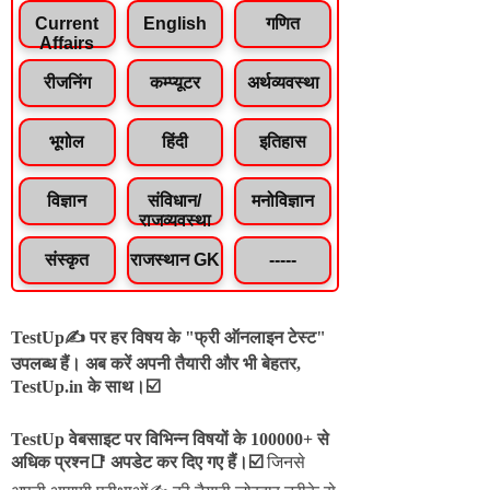
Current
English
गणित
Affairs
रीजनिंग
कम्प्यूटर
अर्थव्यवस्था
भूगोल
हिंदी
इतिहास
विज्ञान
संविधान/
मनोविज्ञान
राजव्यवस्था
संस्कृत
राजस्थान GK
-----
TestUp✍️ पर हर विषय के "फ्री ऑनलाइन टेस्ट"
उपलब्ध हैं। अब करें अपनी तैयारी और भी बेहतर,
TestUp.in के साथ।☑️
TestUp वेबसाइट पर विभिन्न विषयों के 100000+ से
अधिक प्रश्न📑 अपडेट कर दिए गए हैं।
☑️
जिनसे