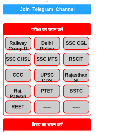
.
Join Telegram Channel
परीक्षा का चयन करें
Railway
Delhi
SSC CGL
Group D
Police
SSC CHSL
SSC MTS
RSCIT
CCC
UPSC
Rajasthan
CDS
SI
Raj.
PTET
BSTC
Patwari
REET
-----
-----
विषय का चयन करें