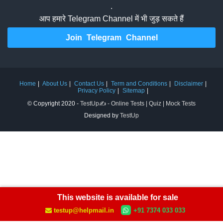
.
आप हमारे Telegram Channel में भी जुड़ सकते हैं
Join Telegram Channel
Home
About Us
Contact Us
Term and Conditions
Disclaimer
Privacy Policy
Sitemap
© Copyright 2020 -
TestUp✍️ - Online Tests | Quiz | Mock Tests
Designed by
TestUp
This website is available for sale
testup@helpmail.in
+91 7374 033 033