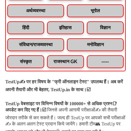
अर्थव्यवस्था
भूगोल
हिंदी
इतिहास
विज्ञान
संविधान/राजव्यवस्था
मनोविज्ञान
संस्कृत
राजस्थान GK
-----
TestUp✍️ पर हर विषय के "फ्री ऑनलाइन टेस्ट" उपलब्ध हैं। अब करें
अपनी तैयारी और भी बेहतर, TestUp.in के साथ।☑️
TestUp वेबसाइट पर विभिन्न विषयों के 100000+ से अधिक प्रश्न📑
अपडेट कर दिए गए हैं।
☑️
जिनसे अपनी आगामी परीक्षाओं✍️ की तैयारी
जल्द ही TestUp पर आपको सभी परीक्षाओं
जोरदार तरीके से कर सकते हैं।
✍️ के अलग अलग टेस्ट प्रदान किये जायेंगे।
हमारी टीम👥 TestUp पर