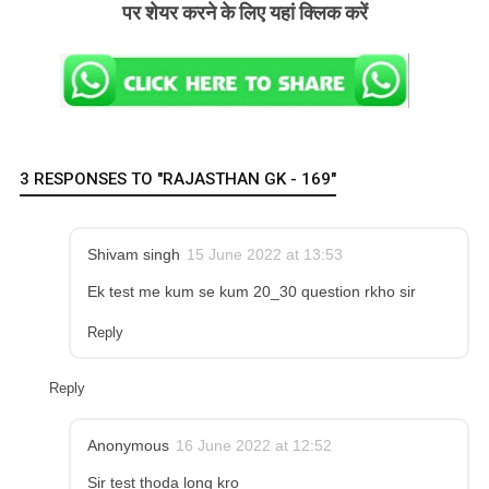
पर शेयर करने के लिए यहां क्लिक करें
3 RESPONSES TO "RAJASTHAN GK - 169"
Shivam singh
15 June 2022 at 13:53
Ek test me kum se kum 20_30 question rkho sir
Reply
Reply
Anonymous
16 June 2022 at 12:52
Sir test thoda long kro