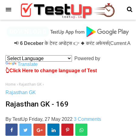
×
📢
6 Deceber
के टेस्ट अप्डेट्स 👉 ◆ करंट अफेयर्स(Current Af
Powered by
Translate
👆Click Here to change language of Test
Home
›
Rajasthan GK
›
Rajasthan GK
Rajasthan GK - 169
By
TestUp
Friday, 27 May 2022
3 Comments