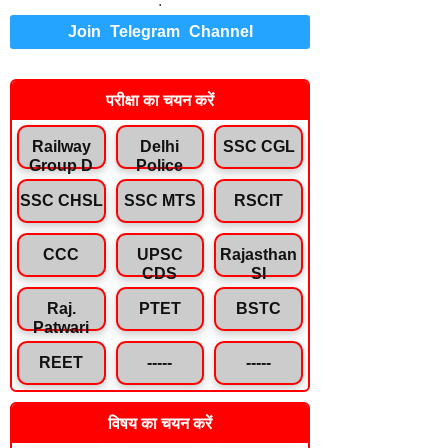
.
Join Telegram Channel
परीक्षा का चयन करें
Railway
Delhi
SSC CGL
Group D
Police
SSC CHSL
SSC MTS
RSCIT
CCC
UPSC
Rajasthan
CDS
SI
Raj.
PTET
BSTC
Patwari
REET
-----
-----
विषय का चयन करें