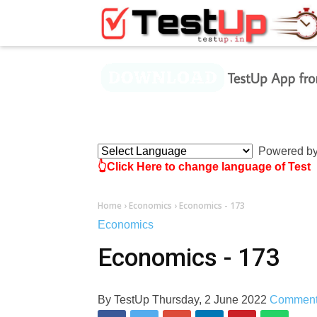
×
Powered b
👆Click Here to change language of Test
Home
›
Economics
›
Economics - 173
Economics
Economics - 173
By
TestUp
Thursday, 2 June 2022
Commen