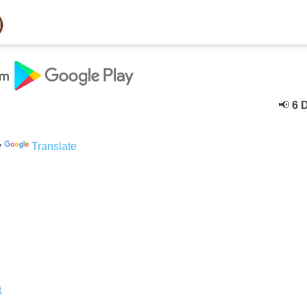
📢
6 Dece
y
Translate
t