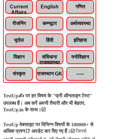
Current
English
गणित
Affairs
रीजनिंग
कम्प्यूटर
अर्थव्यवस्था
भूगोल
हिंदी
इतिहास
विज्ञान
संविधान/
मनोविज्ञान
राजव्यवस्था
संस्कृत
राजस्थान GK
-----
TestUp✍️ पर हर विषय के "फ्री ऑनलाइन टेस्ट"
उपलब्ध हैं। अब करें अपनी तैयारी और भी बेहतर,
TestUp.in के साथ।☑️
TestUp वेबसाइट पर विभिन्न विषयों के 100000+ से
अधिक प्रश्न📑 अपडेट कर दिए गए हैं।
☑️
जिनसे