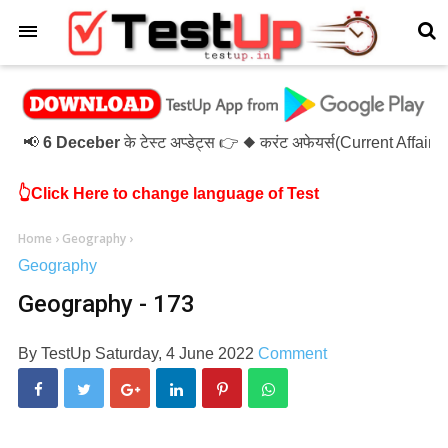
×
📢
6 Deceber
के टेस्ट अप्डेट्स 👉 ◆ करंट अफेयर्स(Current Affai
👆Click Here to change language of Test
Home
›
Geography
›
Geography
Geography - 173
By
TestUp
Saturday, 4 June 2022
Comment