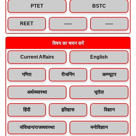
PTET
BSTC
REET
-----
-----
विषय का चयन करें
Current Affairs
English
गणित
रीजनिंग
कम्प्यूटर
अर्थव्यवस्था
भूगोल
हिंदी
इतिहास
विज्ञान
संविधान/राजव्यवस्था
मनोविज्ञान