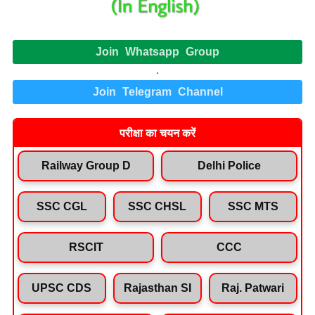
Join Whatsapp Group
.
Join Telegram Channel
परीक्षा का चयन करें
Railway Group D
Delhi Police
SSC CGL
SSC CHSL
SSC MTS
RSCIT
CCC
UPSC CDS
Rajasthan SI
Raj. Patwari