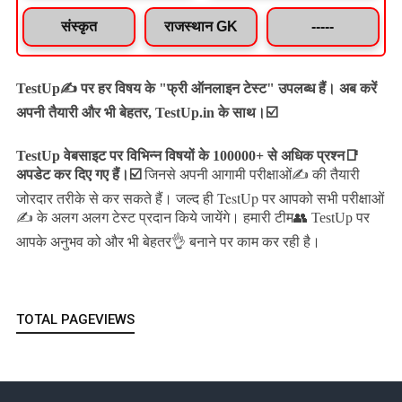
संस्कृत
राजस्थान GK
-----
TestUp✍️ पर हर विषय के "फ्री ऑनलाइन टेस्ट" उपलब्ध हैं। अब करें
अपनी तैयारी और भी बेहतर, TestUp.in के साथ।☑️
TestUp वेबसाइट पर विभिन्न विषयों के 100000+ से अधिक प्रश्न📑
अपडेट कर दिए गए हैं।
☑️
जिनसे अपनी आगामी परीक्षाओं✍️ की तैयारी
जल्द ही TestUp पर आपको सभी परीक्षाओं
जोरदार तरीके से कर सकते हैं।
✍️ के अलग अलग टेस्ट प्रदान किये जायेंगे।
हमारी टीम👥 TestUp पर
आपके अनुभव को और भी बेहतर👌 बनाने पर काम कर रही है।
TOTAL PAGEVIEWS