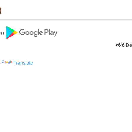
📢
6 Deceb
y
Translate