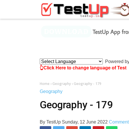
×
Powered b
👆Click Here to change language of Test
Home
›
Geography
›
Geography - 179
Geography
Geography - 179
By
TestUp
Sunday, 12 June 2022
Comment