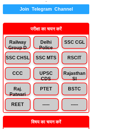
.
Join Telegram Channel
परीक्षा का चयन करें
Railway
Delhi
SSC CGL
Group D
Police
SSC CHSL
SSC MTS
RSCIT
CCC
UPSC
Rajasthan
CDS
SI
Raj.
PTET
BSTC
Patwari
REET
-----
-----
विषय का चयन करें