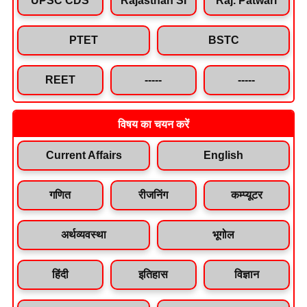
PTET
BSTC
REET
-----
-----
विषय का चयन करें
Current Affairs
English
गणित
रीजनिंग
कम्प्यूटर
अर्थव्यवस्था
भूगोल
हिंदी
इतिहास
विज्ञान