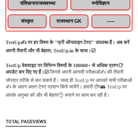
संविधान/राजव्यवस्था
मनोविज्ञान
संस्कृत
राजस्थान GK
-----
TestUp✍️ पर हर विषय के "फ्री ऑनलाइन टेस्ट" उपलब्ध हैं। अब करें
अपनी तैयारी और भी बेहतर, TestUp.in के साथ।☑️
TestUp वेबसाइट पर विभिन्न विषयों के 100000+ से अधिक प्रश्न📑
अपडेट कर दिए गए हैं।
☑️
जिनसे अपनी आगामी परीक्षाओं✍️ की तैयारी
जल्द ही TestUp पर आपको सभी परीक्षाओं
जोरदार तरीके से कर सकते हैं।
✍️ के अलग अलग टेस्ट प्रदान किये जायेंगे।
हमारी टीम👥 TestUp पर
आपके अनुभव को और भी बेहतर👌 बनाने पर काम कर रही है।
TOTAL PAGEVIEWS