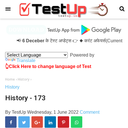
×
📢
6 Deceber
के टेस्ट अप्डेट्स 👉 ◆ करंट अफेयर्स(Current 
Powered by
Translate
👆Click Here to change language of Test
Home
›
History
›
History
History - 173
By
TestUp
Wednesday, 1 June 2022
Comment