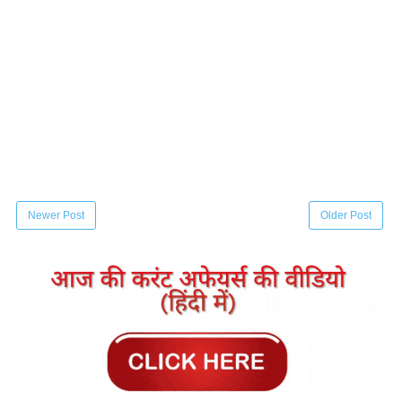
Newer Post
Older Post