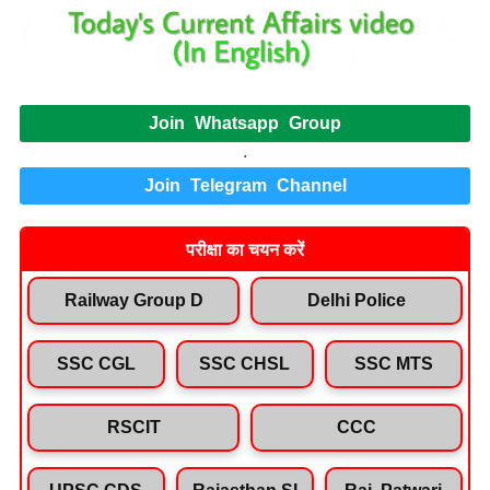
Join Whatsapp Group
.
Join Telegram Channel
परीक्षा का चयन करें
Railway Group D
Delhi Police
SSC CGL
SSC CHSL
SSC MTS
RSCIT
CCC
UPSC CDS
Rajasthan SI
Raj. Patwari