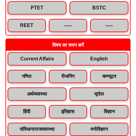
PTET
BSTC
REET
-----
-----
विषय का चयन करें
Current Affairs
English
गणित
रीजनिंग
कम्प्यूटर
अर्थव्यवस्था
भूगोल
हिंदी
इतिहास
विज्ञान
संविधान/राजव्यवस्था
मनोविज्ञान