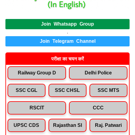
Join Whatsapp Group
.
Join Telegram Channel
परीक्षा का चयन करें
Railway Group D
Delhi Police
SSC CGL
SSC CHSL
SSC MTS
RSCIT
CCC
UPSC CDS
Rajasthan SI
Raj. Patwari