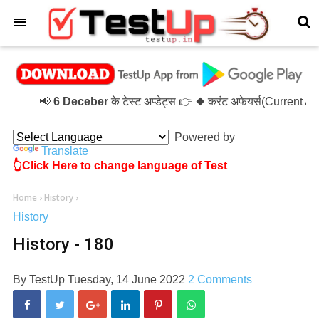
×
📢
6 Deceber
के टेस्ट अप्डेट्स 👉 ◆ करंट अफेयर्स(Current A
Powered by
Translate
👆Click Here to change language of Test
Home
›
History
›
History
History - 180
By
TestUp
Tuesday, 14 June 2022
2 Comments