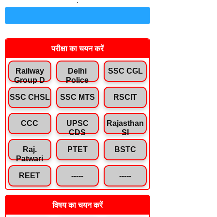
.
Join Telegram Channel
परीक्षा का चयन करें
Railway
Delhi
SSC CGL
Group D
Police
SSC CHSL
SSC MTS
RSCIT
CCC
UPSC
Rajasthan
CDS
SI
Raj.
PTET
BSTC
Patwari
REET
-----
-----
विषय का चयन करें