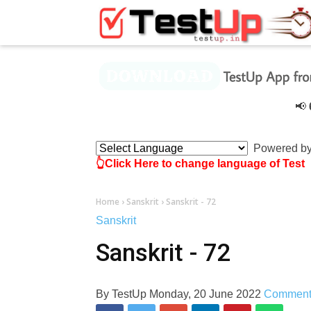
×
📢
6 De
Powered b
👆Click Here to change language of Test
Home
›
Sanskrit
›
Sanskrit - 72
Sanskrit
Sanskrit - 72
By
TestUp
Monday, 20 June 2022
Commen