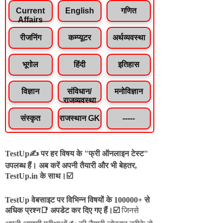
Current
English
गणित
Affairs
रीजनिंग
कम्प्यूटर
अर्थव्यवस्था
भूगोल
हिंदी
इतिहास
विज्ञान
संविधान/
मनोविज्ञान
राजव्यवस्था
संस्कृत
राजस्थान GK
-----
TestUp✍️ पर हर विषय के "फ्री ऑनलाइन टेस्ट"
उपलब्ध हैं। अब करें अपनी तैयारी और भी बेहतर,
TestUp.in के साथ।☑️
TestUp वेबसाइट पर विभिन्न विषयों के 100000+ से
अधिक प्रश्न📑 अपडेट कर दिए गए हैं।
☑️
जिनसे