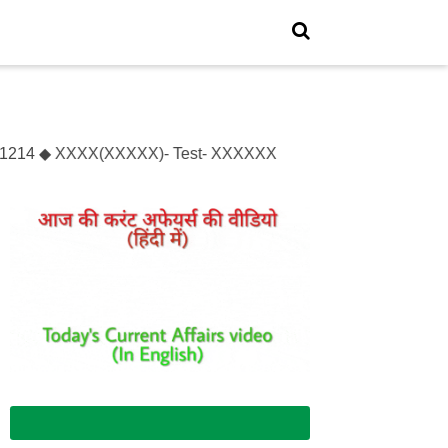
t- 1214 ◆ XXXX(XXXXX)- Test- XXXXXX
Join Whatsapp Group