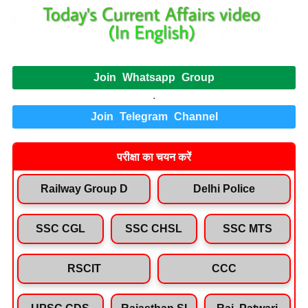
Join Whatsapp Group
.
Join Telegram Channel
परीक्षा का चयन करें
Railway Group D
Delhi Police
SSC CGL
SSC CHSL
SSC MTS
RSCIT
CCC
UPSC CDS
Rajasthan SI
Raj. Patwari