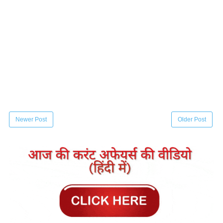
Newer Post
Older Post