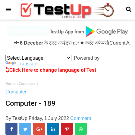
×
📢
6 Deceber
के टेस्ट अप्डेट्स 👉 ◆ करंट अफेयर्स(Current A
Powered by
Translate
👆Click Here to change language of Test
Home
›
Computer
›
Computer
Computer - 189
By
TestUp
Friday, 1 July 2022
Comment