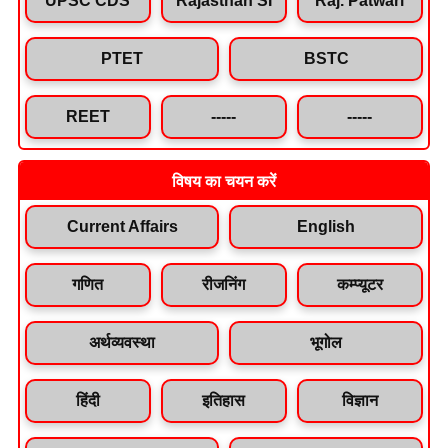
PTET
BSTC
REET
-----
-----
विषय का चयन करें
Current Affairs
English
गणित
रीजनिंग
कम्प्यूटर
अर्थव्यवस्था
भूगोल
हिंदी
इतिहास
विज्ञान