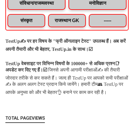
संविधान/राजव्यवस्था
मनोविज्ञान
संस्कृत
राजस्थान GK
-----
TestUp✍️ पर हर विषय के "फ्री ऑनलाइन टेस्ट" उपलब्ध हैं। अब करें
अपनी तैयारी और भी बेहतर, TestUp.in के साथ।☑️
TestUp वेबसाइट पर विभिन्न विषयों के 100000+ से अधिक प्रश्न📑
अपडेट कर दिए गए हैं।
☑️
जिनसे अपनी आगामी परीक्षाओं✍️ की तैयारी
जल्द ही TestUp पर आपको सभी परीक्षाओं
जोरदार तरीके से कर सकते हैं।
✍️ के अलग अलग टेस्ट प्रदान किये जायेंगे।
हमारी टीम👥 TestUp पर
आपके अनुभव को और भी बेहतर👌 बनाने पर काम कर रही है।
TOTAL PAGEVIEWS