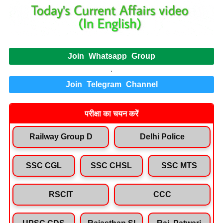
Join Whatsapp Group
.
Join Telegram Channel
परीक्षा का चयन करें
Railway Group D
Delhi Police
SSC CGL
SSC CHSL
SSC MTS
RSCIT
CCC
UPSC CDS
Rajasthan SI
Raj. Patwari