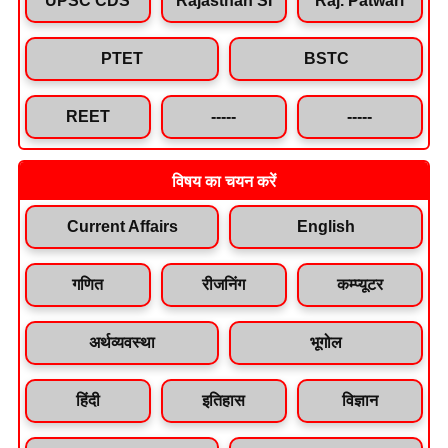
PTET
BSTC
REET
-----
-----
विषय का चयन करें
Current Affairs
English
गणित
रीजनिंग
कम्प्यूटर
अर्थव्यवस्था
भूगोल
हिंदी
इतिहास
विज्ञान