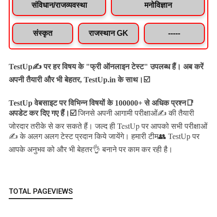
संविधान/राजव्यवस्था
मनोविज्ञान
संस्कृत
राजस्थान GK
-----
TestUp✍️ पर हर विषय के "फ्री ऑनलाइन टेस्ट" उपलब्ध हैं। अब करें
अपनी तैयारी और भी बेहतर, TestUp.in के साथ।☑️
TestUp वेबसाइट पर विभिन्न विषयों के 100000+ से अधिक प्रश्न📑
अपडेट कर दिए गए हैं।
☑️
जिनसे अपनी आगामी परीक्षाओं✍️ की तैयारी
जल्द ही TestUp पर आपको सभी परीक्षाओं
जोरदार तरीके से कर सकते हैं।
✍️ के अलग अलग टेस्ट प्रदान किये जायेंगे।
हमारी टीम👥 TestUp पर
आपके अनुभव को और भी बेहतर👌 बनाने पर काम कर रही है।
TOTAL PAGEVIEWS