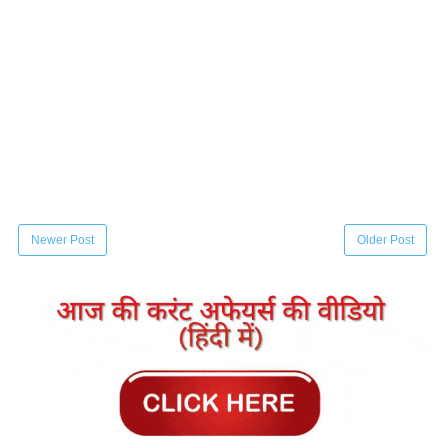
Newer Post
Older Post