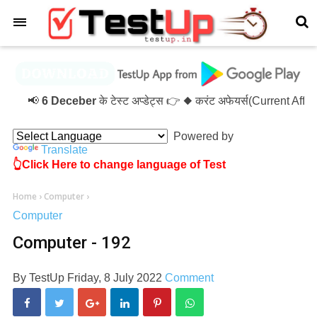
×
📢
6 Deceber
के टेस्ट अप्डेट्स 👉 ◆ करंट अफेयर्स(Current Aff
Powered by
Translate
👆Click Here to change language of Test
Home
›
Computer
›
Computer
Computer - 192
By
TestUp
Friday, 8 July 2022
Comment