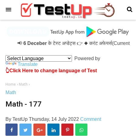
×
📢
6 Deceber
के टेस्ट अप्डेट्स 👉 ◆ करंट अफेयर्स(Current 
Powered by
Translate
👆Click Here to change language of Test
Home
›
Math
›
Math
Math - 177
By
TestUp
Thursday, 14 July 2022
Comment