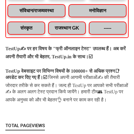
संविधान/राजव्यवस्था
मनोविज्ञान
संस्कृत
राजस्थान GK
-----
TestUp✍️ पर हर विषय के "फ्री ऑनलाइन टेस्ट" उपलब्ध हैं। अब करें
अपनी तैयारी और भी बेहतर, TestUp.in के साथ।☑️
TestUp वेबसाइट पर विभिन्न विषयों के 100000+ से अधिक प्रश्न📑
अपडेट कर दिए गए हैं।
☑️
जिनसे अपनी आगामी परीक्षाओं✍️ की तैयारी
जल्द ही TestUp पर आपको सभी परीक्षाओं
जोरदार तरीके से कर सकते हैं।
✍️ के अलग अलग टेस्ट प्रदान किये जायेंगे।
हमारी टीम👥 TestUp पर
आपके अनुभव को और भी बेहतर👌 बनाने पर काम कर रही है।
TOTAL PAGEVIEWS