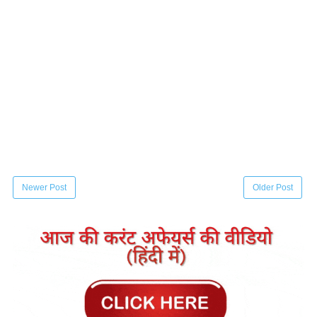
Newer Post
Older Post