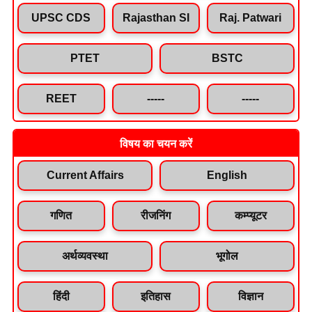
UPSC CDS
Rajasthan SI
Raj. Patwari
PTET
BSTC
REET
-----
-----
विषय का चयन करें
Current Affairs
English
गणित
रीजनिंग
कम्प्यूटर
अर्थव्यवस्था
भूगोल
हिंदी
इतिहास
विज्ञान