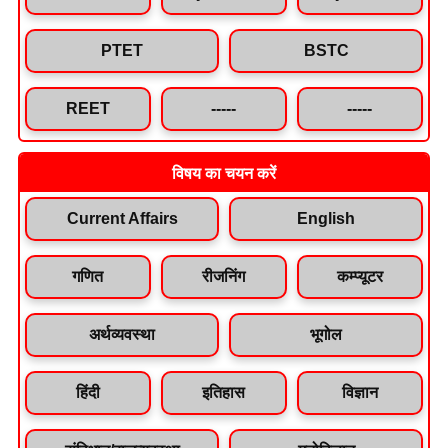
PTET
BSTC
REET
-----
-----
विषय का चयन करें
Current Affairs
English
गणित
रीजनिंग
कम्प्यूटर
अर्थव्यवस्था
भूगोल
हिंदी
इतिहास
विज्ञान