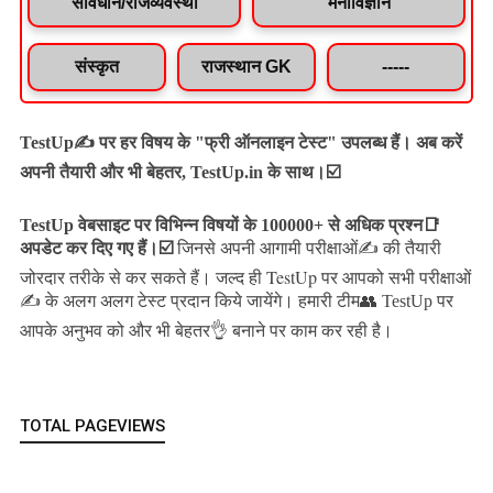
संविधान/राजव्यवस्था
मनोविज्ञान
संस्कृत
राजस्थान GK
-----
TestUp✍️ पर हर विषय के "फ्री ऑनलाइन टेस्ट" उपलब्ध हैं। अब करें
अपनी तैयारी और भी बेहतर, TestUp.in के साथ।☑️
TestUp वेबसाइट पर विभिन्न विषयों के 100000+ से अधिक प्रश्न📑
अपडेट कर दिए गए हैं।
☑️
जिनसे अपनी आगामी परीक्षाओं✍️ की तैयारी
जल्द ही TestUp पर आपको सभी परीक्षाओं
जोरदार तरीके से कर सकते हैं।
✍️ के अलग अलग टेस्ट प्रदान किये जायेंगे।
हमारी टीम👥 TestUp पर
आपके अनुभव को और भी बेहतर👌 बनाने पर काम कर रही है।
TOTAL PAGEVIEWS