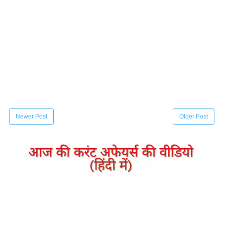
Newer Post
Older Post