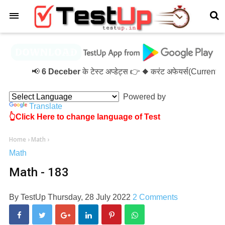
×
📢
6 Deceber
के टेस्ट अप्डेट्स 👉 ◆ करंट अफेयर्स(Current
Powered by
Translate
👆Click Here to change language of Test
Home
›
Math
›
Math
Math - 183
By
TestUp
Thursday, 28 July 2022
2 Comments