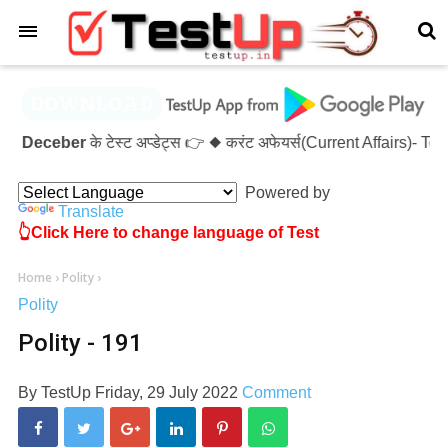
×
6 Deceber
के टेस्ट अप्डेट्स 👉 ◆ करंट अफेयर्स(Current Affairs)-
Powered by
Translate
👆Click Here to change language of Test
Home
›
Polity
›
Polity
Polity - 191
By
TestUp
Friday, 29 July 2022
Comment