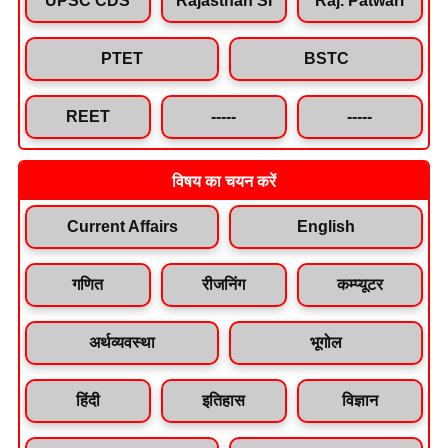
PTET
BSTC
REET
-----
-----
विषय का चयन करें
Current Affairs
English
गणित
रीजनिंग
कम्प्यूटर
अर्थव्यवस्था
भूगोल
हिंदी
इतिहास
विज्ञान