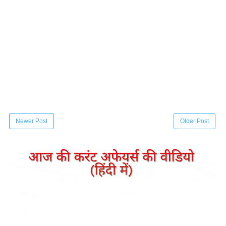
Newer Post
Older Post