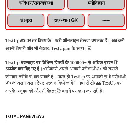
संविधान/राजव्यवस्था
मनोविज्ञान
संस्कृत
राजस्थान GK
-----
TestUp✍️ पर हर विषय के "फ्री ऑनलाइन टेस्ट" उपलब्ध हैं। अब करें
अपनी तैयारी और भी बेहतर, TestUp.in के साथ।☑️
TestUp वेबसाइट पर विभिन्न विषयों के 100000+ से अधिक प्रश्न📑
अपडेट कर दिए गए हैं।
☑️
जिनसे अपनी आगामी परीक्षाओं✍️ की तैयारी
जल्द ही TestUp पर आपको सभी परीक्षाओं
जोरदार तरीके से कर सकते हैं।
✍️ के अलग अलग टेस्ट प्रदान किये जायेंगे।
हमारी टीम👥 TestUp पर
आपके अनुभव को और भी बेहतर👌 बनाने पर काम कर रही है।
TOTAL PAGEVIEWS