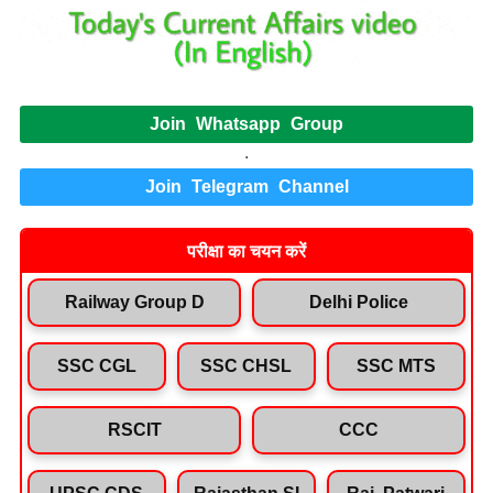
Join Whatsapp Group
.
Join Telegram Channel
परीक्षा का चयन करें
Railway Group D
Delhi Police
SSC CGL
SSC CHSL
SSC MTS
RSCIT
CCC
UPSC CDS
Rajasthan SI
Raj. Patwari