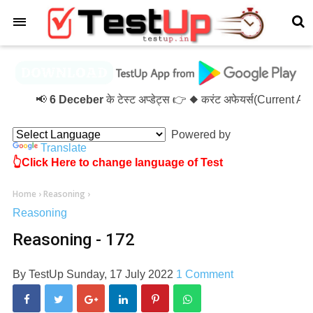
×
📢
6 Deceber
के टेस्ट अप्डेट्स 👉 ◆ करंट अफेयर्स(Current A
Powered by
Translate
👆Click Here to change language of Test
Home
›
Reasoning
›
Reasoning
Reasoning - 172
By
TestUp
Sunday, 17 July 2022
1 Comment