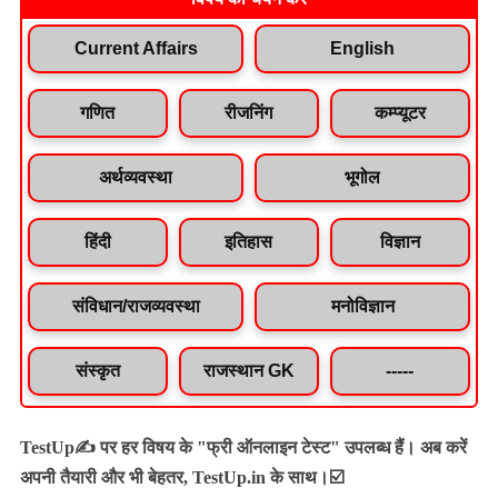
Current Affairs
English
गणित
रीजनिंग
कम्प्यूटर
अर्थव्यवस्था
भूगोल
हिंदी
इतिहास
विज्ञान
संविधान/राजव्यवस्था
मनोविज्ञान
संस्कृत
राजस्थान GK
-----
TestUp✍️ पर हर विषय के "फ्री ऑनलाइन टेस्ट" उपलब्ध हैं। अब करें
अपनी तैयारी और भी बेहतर, TestUp.in के साथ।☑️