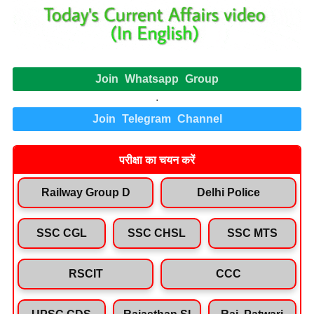
Join Whatsapp Group
.
Join Telegram Channel
परीक्षा का चयन करें
Railway Group D
Delhi Police
SSC CGL
SSC CHSL
SSC MTS
RSCIT
CCC
UPSC CDS
Rajasthan SI
Raj. Patwari