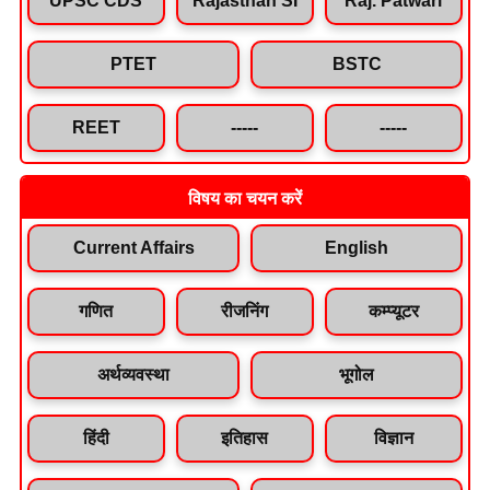
PTET
BSTC
REET
-----
-----
विषय का चयन करें
Current Affairs
English
गणित
रीजनिंग
कम्प्यूटर
अर्थव्यवस्था
भूगोल
हिंदी
इतिहास
विज्ञान