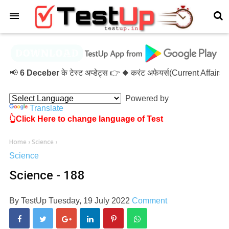
×
📢
6 Deceber
के टेस्ट अप्डेट्स 👉 ◆ करंट अफेयर्स(Current Affai
Powered by
Translate
👆Click Here to change language of Test
Home
›
Science
›
Science
Science - 188
By
TestUp
Tuesday, 19 July 2022
Comment