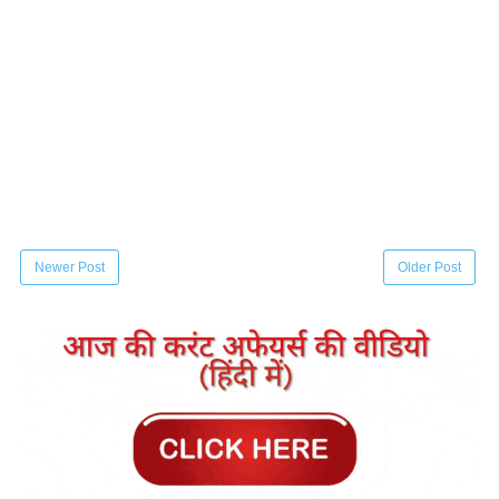
Newer Post
Older Post