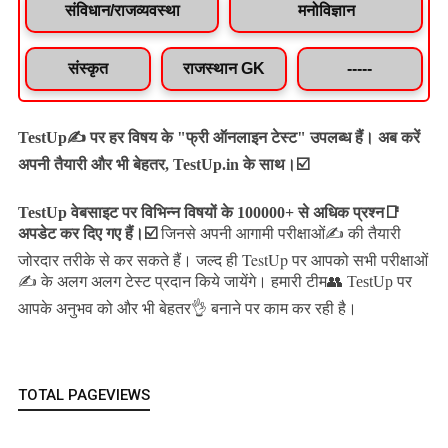
संविधान/राजव्यवस्था
मनोविज्ञान
संस्कृत
राजस्थान GK
-----
TestUp✍️ पर हर विषय के "फ्री ऑनलाइन टेस्ट" उपलब्ध हैं। अब करें
अपनी तैयारी और भी बेहतर, TestUp.in के साथ।☑️
TestUp वेबसाइट पर विभिन्न विषयों के 100000+ से अधिक प्रश्न📑
अपडेट कर दिए गए हैं।
☑️
जिनसे अपनी आगामी परीक्षाओं✍️ की तैयारी
जल्द ही TestUp पर आपको सभी परीक्षाओं
जोरदार तरीके से कर सकते हैं।
✍️ के अलग अलग टेस्ट प्रदान किये जायेंगे।
हमारी टीम👥 TestUp पर
आपके अनुभव को और भी बेहतर👌 बनाने पर काम कर रही है।
TOTAL PAGEVIEWS