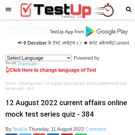
×
📢
6 Deceber
के टेस्ट अप्डेट्स 👉 ◆ करंट अफेयर्स(Current 
Powered by
Translate
👆Click Here to change language of Test
Home
›
Uncategories
›
12 August 2022 current affairs online mock test
series quiz - 384
12 August 2022 current affairs online
mock test series quiz - 384
By
TestUp
Thursday, 11 August 2022
Comment