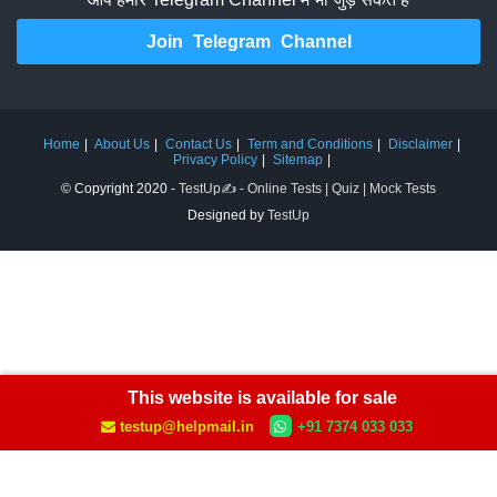
Join Telegram Channel
Home
About Us
Contact Us
Term and Conditions
Disclaimer
Privacy Policy
Sitemap
© Copyright 2020 -
TestUp✍️ - Online Tests | Quiz | Mock Tests
Designed by
TestUp
This website is available for sale
testup@helpmail.in
+91 7374 033 033