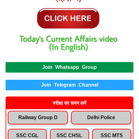
Join Whatsapp Group
.
Join Telegram Channel
परीक्षा का चयन करें
Railway Group D
Delhi Police
SSC CGL
SSC CHSL
SSC MTS