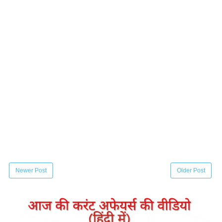
Newer Post
Older Post