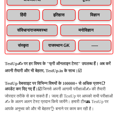
हिंदी
इतिहास
विज्ञान
संविधान/राजव्यवस्था
मनोविज्ञान
संस्कृत
राजस्थान GK
-----
TestUp✍️ पर हर विषय के "फ्री ऑनलाइन टेस्ट" उपलब्ध हैं। अब करें
अपनी तैयारी और भी बेहतर, TestUp.in के साथ।☑️
TestUp वेबसाइट पर विभिन्न विषयों के 100000+ से अधिक प्रश्न📑
अपडेट कर दिए गए हैं।
☑️
जिनसे अपनी आगामी परीक्षाओं✍️ की तैयारी
जल्द ही TestUp पर आपको सभी परीक्षाओं
जोरदार तरीके से कर सकते हैं।
✍️ के अलग अलग टेस्ट प्रदान किये जायेंगे।
हमारी टीम👥 TestUp पर
आपके अनुभव को और भी बेहतर👌 बनाने पर काम कर रही है।