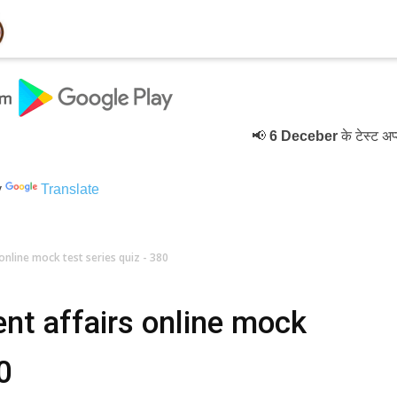
📢
6 Deceber
के टेस्ट अप्डेट
y
Translate
online mock test series quiz - 380
nt affairs online mock
0