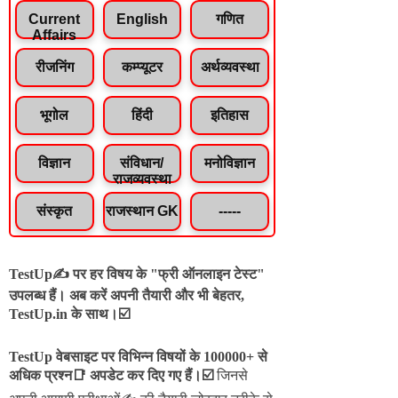
Current
English
गणित
Affairs
रीजनिंग
कम्प्यूटर
अर्थव्यवस्था
भूगोल
हिंदी
इतिहास
विज्ञान
संविधान/
मनोविज्ञान
राजव्यवस्था
संस्कृत
राजस्थान GK
-----
TestUp✍️ पर हर विषय के "फ्री ऑनलाइन टेस्ट"
उपलब्ध हैं। अब करें अपनी तैयारी और भी बेहतर,
TestUp.in के साथ।☑️
TestUp वेबसाइट पर विभिन्न विषयों के 100000+ से
अधिक प्रश्न📑 अपडेट कर दिए गए हैं।
☑️
जिनसे