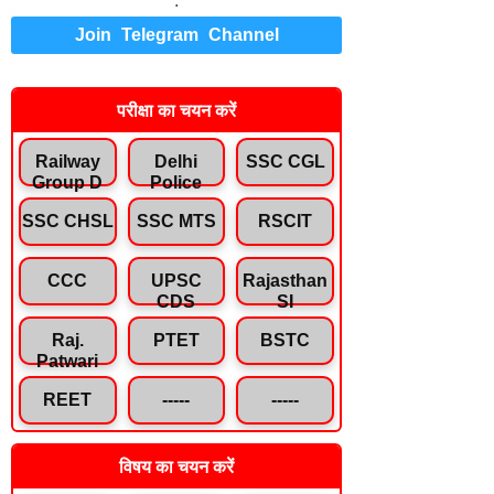
.
Join Telegram Channel
परीक्षा का चयन करें
Railway
Delhi
SSC CGL
Group D
Police
SSC CHSL
SSC MTS
RSCIT
CCC
UPSC
Rajasthan
CDS
SI
Raj.
PTET
BSTC
Patwari
REET
-----
-----
विषय का चयन करें