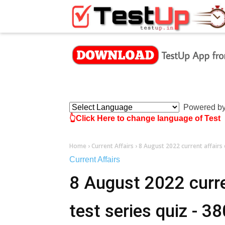
×
Powered b
👆Click Here to change language of Test
Home
›
Current Affairs
›
8 August 2022 current affairs 
Current Affairs
8 August 2022 curre
test series quiz - 38