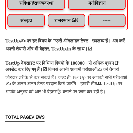
संविधान/राजव्यवस्था
मनोविज्ञान
संस्कृत
राजस्थान GK
-----
TestUp✍️ पर हर विषय के "फ्री ऑनलाइन टेस्ट" उपलब्ध हैं। अब करें
अपनी तैयारी और भी बेहतर, TestUp.in के साथ।☑️
TestUp वेबसाइट पर विभिन्न विषयों के 100000+ से अधिक प्रश्न📑
अपडेट कर दिए गए हैं।
☑️
जिनसे अपनी आगामी परीक्षाओं✍️ की तैयारी
जल्द ही TestUp पर आपको सभी परीक्षाओं
जोरदार तरीके से कर सकते हैं।
✍️ के अलग अलग टेस्ट प्रदान किये जायेंगे।
हमारी टीम👥 TestUp पर
आपके अनुभव को और भी बेहतर👌 बनाने पर काम कर रही है।
TOTAL PAGEVIEWS