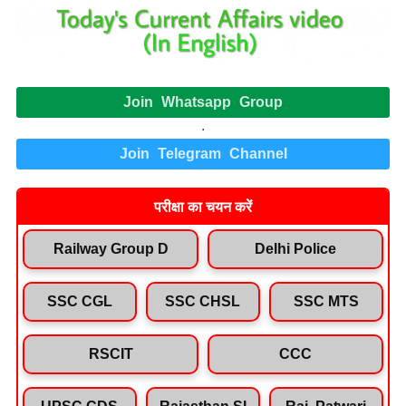
Join Whatsapp Group
.
Join Telegram Channel
परीक्षा का चयन करें
Railway Group D
Delhi Police
SSC CGL
SSC CHSL
SSC MTS
RSCIT
CCC
UPSC CDS
Rajasthan SI
Raj. Patwari