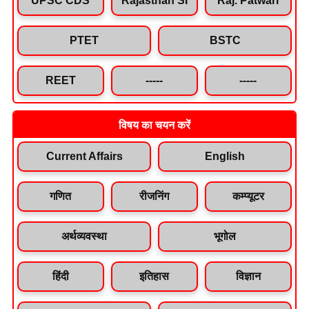
PTET
BSTC
REET
-----
-----
विषय का चयन करें
Current Affairs
English
गणित
रीजनिंग
कम्प्यूटर
अर्थव्यवस्था
भूगोल
हिंदी
इतिहास
विज्ञान