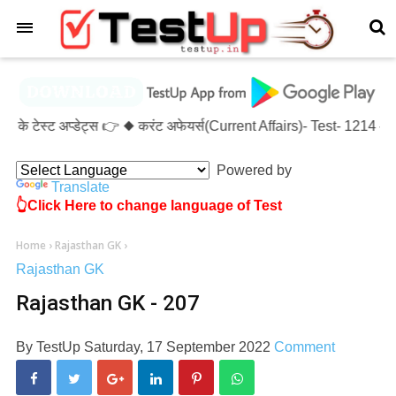
×
के टेस्ट अप्डेट्स 👉 ◆ करंट अफेयर्स(Current Affairs)- Test- 121
Powered by
Translate
👆Click Here to change language of Test
Home
›
Rajasthan GK
›
Rajasthan GK
Rajasthan GK - 207
By
TestUp
Saturday, 17 September 2022
Comment