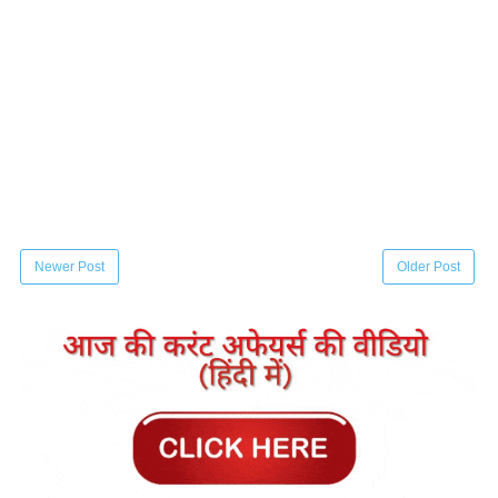
Newer Post
Older Post