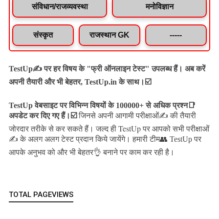
संविधान/राजव्यवस्था
मनोविज्ञान
संस्कृत
राजस्थान GK
-----
TestUp✍️ पर हर विषय के "फ्री ऑनलाइन टेस्ट" उपलब्ध हैं। अब करें
अपनी तैयारी और भी बेहतर, TestUp.in के साथ।☑️
TestUp वेबसाइट पर विभिन्न विषयों के 100000+ से अधिक प्रश्न📑
अपडेट कर दिए गए हैं।
☑️
जिनसे अपनी आगामी परीक्षाओं✍️ की तैयारी
जल्द ही TestUp पर आपको सभी परीक्षाओं
जोरदार तरीके से कर सकते हैं।
✍️ के अलग अलग टेस्ट प्रदान किये जायेंगे।
हमारी टीम👥 TestUp पर
आपके अनुभव को और भी बेहतर👌 बनाने पर काम कर रही है।
TOTAL PAGEVIEWS