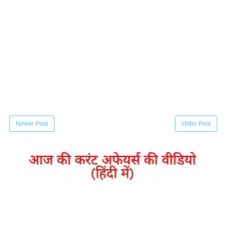
Newer Post
Older Post