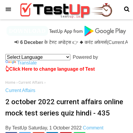
×
📢
6 Deceber
के टेस्ट अप्डेट्स 👉 ◆ करंट अफेयर्स(Current Af
Powered by
Translate
👆Click Here to change language of Test
Home
›
Current Affairs
›
Current Affairs
2 october 2022 current affairs online
mock test series quiz hindi - 435
By
TestUp
Saturday, 1 October 2022
Comment