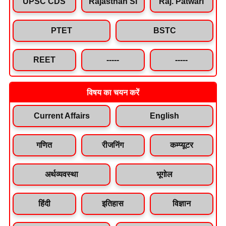
UPSC CDS
Rajasthan SI
Raj. Patwari
PTET
BSTC
REET
-----
-----
विषय का चयन करें
Current Affairs
English
गणित
रीजनिंग
कम्प्यूटर
अर्थव्यवस्था
भूगोल
हिंदी
इतिहास
विज्ञान