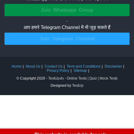
Join Whatsapp Group
.
आप हमारे Telegram Channel में भी जुड़ सकते हैं
Join Telegram Channel
Home
About Us
Contact Us
Term and Conditions
Disclaimer
Privacy Policy
Sitemap
© Copyright 2020 -
TestUp✍️ - Online Tests | Quiz | Mock Tests
Designed by
TestUp