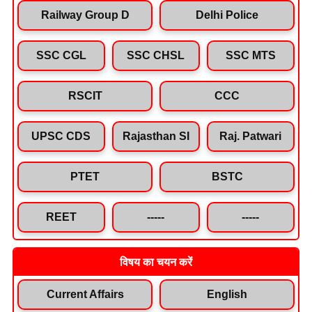
Railway Group D
Delhi Police
SSC CGL
SSC CHSL
SSC MTS
RSCIT
CCC
UPSC CDS
Rajasthan SI
Raj. Patwari
PTET
BSTC
REET
-----
-----
विषय का चयन करें
Current Affairs
English