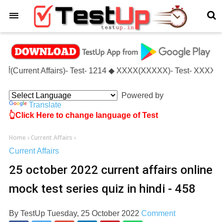
×
यर्स(Current Affairs)- Test- 1214 ◆ XXXX(XXXXX)- Test- XXXXXX
Powered by
Translate
👆Click Here to change language of Test
Home
›
Current Affairs
›
Current Affairs
25 october 2022 current affairs online
mock test series quiz in hindi - 458
By
TestUp
Tuesday, 25 October 2022
Comment