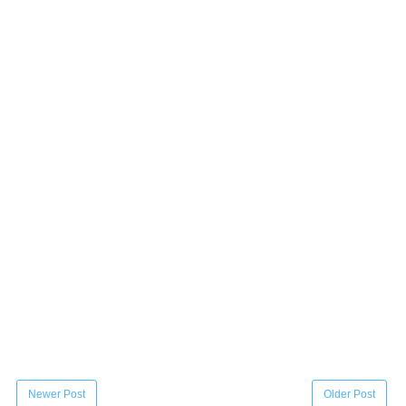
Newer Post
Older Post