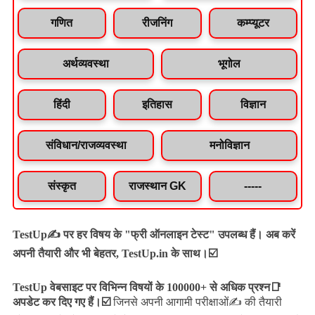
गणित
रीजनिंग
कम्प्यूटर
अर्थव्यवस्था
भूगोल
हिंदी
इतिहास
विज्ञान
संविधान/राजव्यवस्था
मनोविज्ञान
संस्कृत
राजस्थान GK
-----
TestUp✍️ पर हर विषय के "फ्री ऑनलाइन टेस्ट" उपलब्ध हैं। अब करें
अपनी तैयारी और भी बेहतर, TestUp.in के साथ।☑️
TestUp वेबसाइट पर विभिन्न विषयों के 100000+ से अधिक प्रश्न📑
अपडेट कर दिए गए हैं।
☑️
जिनसे अपनी आगामी परीक्षाओं✍️ की तैयारी