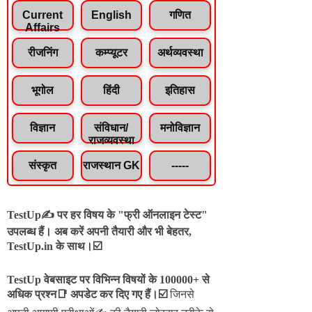
Current
English
गणित
Affairs
रीजनिंग
कम्प्यूटर
अर्थव्यवस्था
भूगोल
हिंदी
इतिहास
विज्ञान
संविधान/
मनोविज्ञान
राजव्यवस्था
संस्कृत
राजस्थान GK
-----
TestUp✍️ पर हर विषय के "फ्री ऑनलाइन टेस्ट"
उपलब्ध हैं। अब करें अपनी तैयारी और भी बेहतर,
TestUp.in के साथ।☑️
TestUp वेबसाइट पर विभिन्न विषयों के 100000+ से
अधिक प्रश्न📑 अपडेट कर दिए गए हैं।
☑️
जिनसे