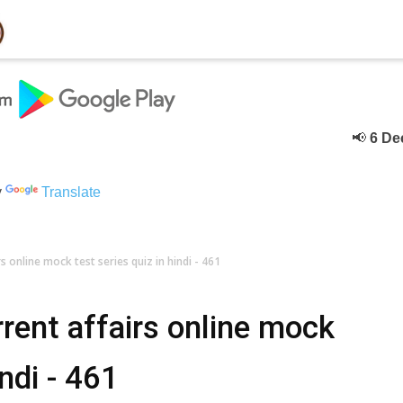
📢
6 Deceber
क
y
Translate
s online mock test series quiz in hindi - 461
rent affairs online mock
indi - 461