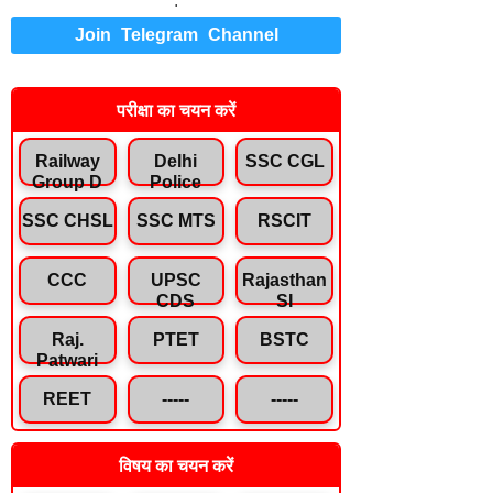
.
Join Telegram Channel
परीक्षा का चयन करें
Railway
Delhi
SSC CGL
Group D
Police
SSC CHSL
SSC MTS
RSCIT
CCC
UPSC
Rajasthan
CDS
SI
Raj.
PTET
BSTC
Patwari
REET
-----
-----
विषय का चयन करें