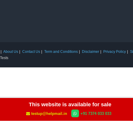
About Us
Contact Us
Term and Conditions
Disclaimer
Privacy Policy
S
 Tests
This website is available for sale
testup@helpmail.in
+91 7374 033 033