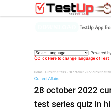
×
Powered b
👆Click Here to change language of Test
Home
›
Current Affairs
›
28 october 2022 current affair
Current Affairs
28 october 2022 cur
test series quiz in h