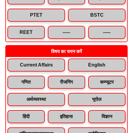
PTET
BSTC
REET
-----
-----
विषय का चयन करें
Current Affairs
English
गणित
रीजनिंग
कम्प्यूटर
अर्थव्यवस्था
भूगोल
हिंदी
इतिहास
विज्ञान