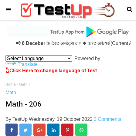
×
📢
6 Deceber
के टेस्ट अप्डेट्स 👉 ◆ करंट अफेयर्स(Current A
Powered by
Translate
👆Click Here to change language of Test
Home
›
Math
›
Math
Math - 206
By
TestUp
Wednesday, 19 October 2022
2 Comments