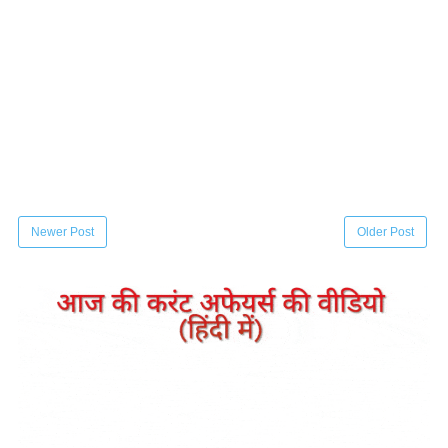
Newer Post
Older Post