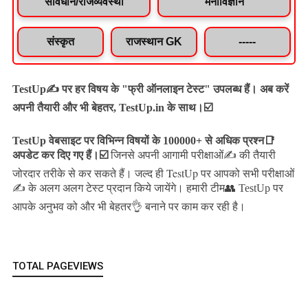
संविधान/राजव्यवस्था
मनोविज्ञान
संस्कृत
राजस्थान GK
-----
TestUp✍️ पर हर विषय के "फ्री ऑनलाइन टेस्ट" उपलब्ध हैं। अब करें
अपनी तैयारी और भी बेहतर, TestUp.in के साथ।☑️
TestUp वेबसाइट पर विभिन्न विषयों के 100000+ से अधिक प्रश्न📑
अपडेट कर दिए गए हैं।
☑️
जिनसे अपनी आगामी परीक्षाओं✍️ की तैयारी
जल्द ही TestUp पर आपको सभी परीक्षाओं
जोरदार तरीके से कर सकते हैं।
✍️ के अलग अलग टेस्ट प्रदान किये जायेंगे।
हमारी टीम👥 TestUp पर
आपके अनुभव को और भी बेहतर👌 बनाने पर काम कर रही है।
TOTAL PAGEVIEWS